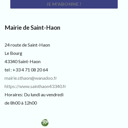
s
i
t
e
u
Mairie de Saint-Haon
r
s
e
24 route de Saint-Haon
t
c
Le Bourg
u
43340 Saint-Haon
r
i
tel : +33 4 71 08 20 64
e
mairie.sthaon@wanadoo.fr
u
x
https://www.sainthaon43340.fr
Horaires: Du lundi au vendredi
de 8h00 à 12h00