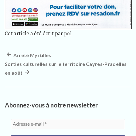
3
3
4
0
,
p
Cet article a été écrit par
pol
o
u
r
l
Article
Arrêté Myrtilles
Navigation
e
s
Sorties culturelles sur le territoire Cayres-Pradelles
précédent :
de
h
en août
Article
a
l’article
b
suivant
i
:
t
a
n
Abonnez-vous à notre newsletter
t
s
,
v
i