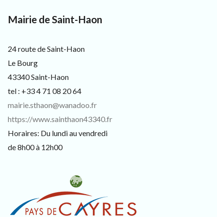
3
3
Mairie de Saint-Haon
4
0
,
p
24 route de Saint-Haon
o
Le Bourg
u
r
43340 Saint-Haon
l
tel : +33 4 71 08 20 64
e
s
mairie.sthaon@wanadoo.fr
h
https://www.sainthaon43340.fr
a
b
Horaires: Du lundi au vendredi
i
t
de 8h00 à 12h00
a
n
t
s
,
v
i