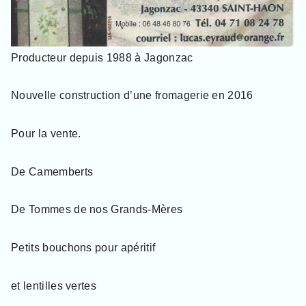
3
3
4
0
,
Producteur depuis 1988 à Jagonzac
p
o
u
Nouvelle construction d’une fromagerie en 2016
r
l
e
Pour la vente.
s
h
a
De Camemberts
b
i
t
De Tommes de nos Grands-Mères
a
n
t
Petits bouchons pour apéritif
s
,
v
et lentilles vertes
i