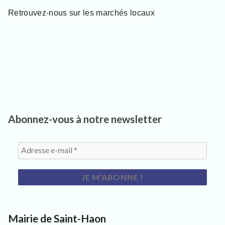
s
i
Retrouvez-nous sur les marchés locaux
t
e
u
r
s
e
t
c
u
r
Abonnez-vous à notre newsletter
i
e
u
x
Mairie de Saint-Haon