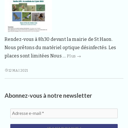
d
e
l
a
c
o
m
Rendez-vous à 8h30 devant la mairie de St Haon.
m
u
Nous prêtons du matériel optique désinfectés. Les
n
Sortie
places sont limitées Nous …
Plus
→
e
d
LPO
e
le
SORTIE
12 MAI 2021
S
LPO
5
a
LE
i
juin
n
5
Abonnez-vous à notre newsletter
t
JUIN
H
a
o
n
4