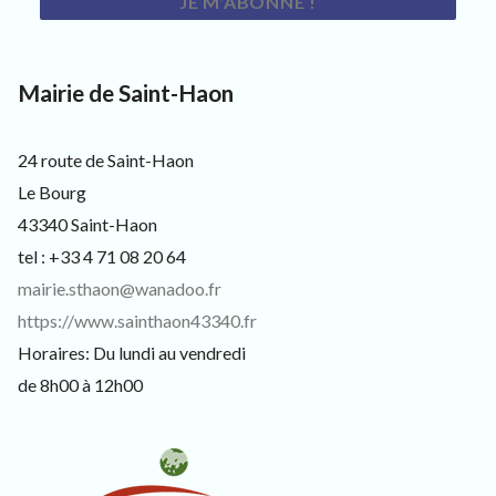
3
3
4
0
,
Mairie de Saint-Haon
p
o
u
24 route de Saint-Haon
r
l
Le Bourg
e
43340 Saint-Haon
s
h
tel : +33 4 71 08 20 64
a
mairie.sthaon@wanadoo.fr
b
i
https://www.sainthaon43340.fr
t
Horaires: Du lundi au vendredi
a
n
de 8h00 à 12h00
t
s
,
v
i