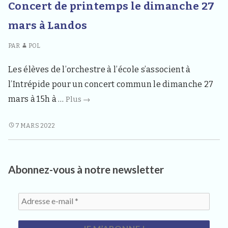
3
Concert de printemps le dimanche 27
LE
3
4
1ER
mars à Landos
0
AVRIL
,
PAR
POL
p
o
u
Les élèves de l’orchestre à l’école s’associent à
r
l’Intrépide pour un concert commun le dimanche 27
l
e
Concert
mars à 15h à …
Plus
→
s
de
h
printemps
a
CONCERT
7 MARS 2022
b
DE
le
i
PRINTEMPS
dimanche
t
LE
a
27
Abonnez-vous à notre newsletter
DIMANCHE
n
mars
27
t
à
s
MARS
,
Landos
À
v
LANDOS
i