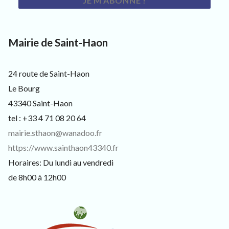
s
i
t
e
Mairie de Saint-Haon
u
r
s
e
24 route de Saint-Haon
t
Le Bourg
c
u
43340 Saint-Haon
r
tel : +33 4 71 08 20 64
i
e
mairie.sthaon@wanadoo.fr
u
https://www.sainthaon43340.fr
x
Horaires: Du lundi au vendredi
de 8h00 à 12h00