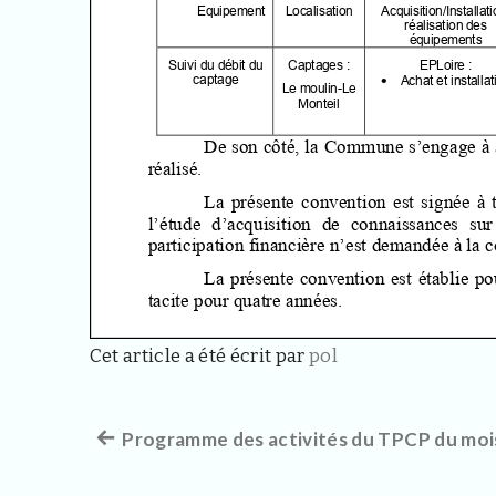
Cet article a été écrit par
pol
Article
Programme des activités du TPCP du mois 
Navigation
précédent :
de