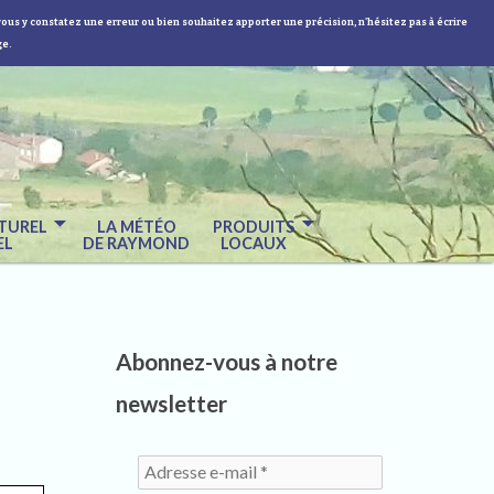
vous y constatez une erreur ou bien souhaitez apporter une précision, n'hésitez pas à écrire
ge.
TUREL
LA MÉTÉO
PRODUITS
EL
DE RAYMOND
LOCAUX
Abonnez-vous à notre
newsletter