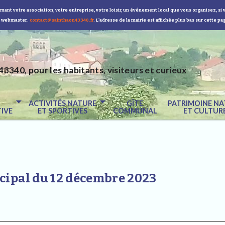
nant votre association, votre entreprise, votre loisir, un événement local que vous organisez, si 
 webmaster:
contact@sainthaon43340.fr
. L'adresse de la mairie est affichée plus bas sur cette pa
43340, pour les habitants, visiteurs et curieux
E
ACTIVITÉS NATURE
GÎTE
PATRIMOINE NA
IVE
ET SPORTIVES
COMMUNAL
ET CULTUR
cipal du 12 décembre 2023