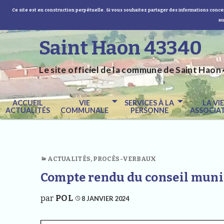
Ce site est en construction perpétuelle. Si vous souhaitez partager des informations concer
au
Saint Haon 43340
Le site officiel de la commune de Saint Haon 
ACCUEIL
VIE
SERVICES À LA
LA VI
ACTUALITÉS
COMMUNALE
PERSONNE
ASSOCIAT
ACTUALITÉS
,
PROCÈS-VERBAUX
Compte rendu du conseil muni
par
POL
8 JANVIER 2024