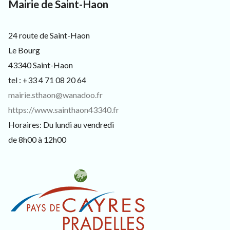
3
Mairie de Saint-Haon
À
3
LANDOS
4
0
24 route de Saint-Haon
,
p
Le Bourg
o
43340 Saint-Haon
u
r
tel : +33 4 71 08 20 64
l
mairie.sthaon@wanadoo.fr
e
s
https://www.sainthaon43340.fr
h
Horaires: Du lundi au vendredi
a
b
de 8h00 à 12h00
i
t
a
n
t
s
,
v
i