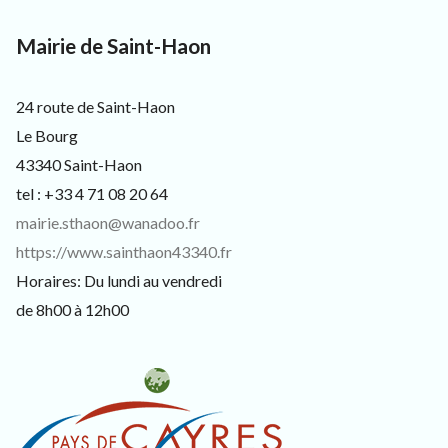
3
JUILLET
3
2025
4
Mairie de Saint-Haon
0
,
p
24 route de Saint-Haon
o
u
Le Bourg
r
43340 Saint-Haon
l
e
tel : +33 4 71 08 20 64
s
mairie.sthaon@wanadoo.fr
h
a
https://www.sainthaon43340.fr
b
Horaires: Du lundi au vendredi
i
t
de 8h00 à 12h00
a
n
t
s
,
v
i