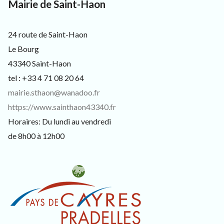
3
Mairie de Saint-Haon
3
4
0
24 route de Saint-Haon
,
p
Le Bourg
o
43340 Saint-Haon
u
r
tel : +33 4 71 08 20 64
l
mairie.sthaon@wanadoo.fr
e
s
https://www.sainthaon43340.fr
h
Horaires: Du lundi au vendredi
a
b
de 8h00 à 12h00
i
t
a
n
t
s
,
v
i