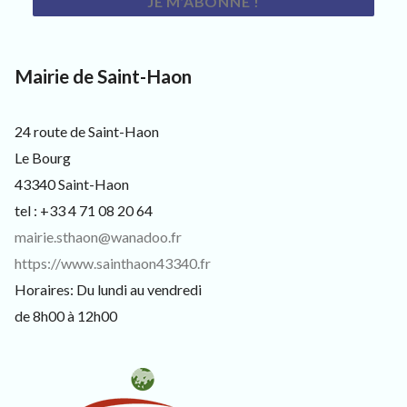
3
3
4
0
,
Mairie de Saint-Haon
p
o
u
24 route de Saint-Haon
r
l
Le Bourg
e
43340 Saint-Haon
s
h
tel : +33 4 71 08 20 64
a
mairie.sthaon@wanadoo.fr
b
i
https://www.sainthaon43340.fr
t
Horaires: Du lundi au vendredi
a
n
de 8h00 à 12h00
t
s
,
v
i