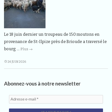
d
e
l
a
c
o
m
Le 18 juin dernier un troupeau de 150 moutons en
m
u
provenance de St-Ilpize près de Brioude a traversé le
n
Scène
bourg …
Plus
→
e
d
de
e
transhumance
SCÈNE
24 JUIN 2026
S
DE
à
a
TRANSHUMANCE
i
Saint-
n
À
Haon
Abonnez-vous à notre newsletter
t
SAINT-
H
HAON
a
o
n
4