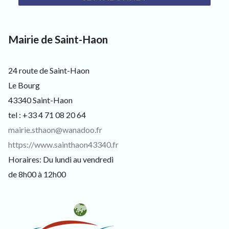
3
ALERTE
3
VIGILANCE
4
0
Mairie de Saint-Haon
,
p
o
u
24 route de Saint-Haon
r
Le Bourg
l
e
43340 Saint-Haon
s
tel : +33 4 71 08 20 64
h
a
mairie.sthaon@wanadoo.fr
b
https://www.sainthaon43340.fr
i
t
Horaires: Du lundi au vendredi
a
de 8h00 à 12h00
n
t
s
,
v
i