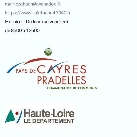
3
mairie.sthaon@wanadoo.fr
3
4
https://www.sainthaon43340.fr
0
Horaires: Du lundi au vendredi
,
p
de 8h00 à 12h00
o
u
r
l
e
s
h
a
b
i
t
a
n
t
s
,
v
i