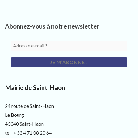
d
e
l
a
Abonnez-vous à notre newsletter
c
o
m
m
u
n
e
d
e
S
a
Mairie de Saint-Haon
i
n
t
24 route de Saint-Haon
H
a
Le Bourg
o
43340 Saint-Haon
n
4
tel : +33 4 71 08 20 64