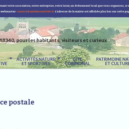
nant votre association, votre entreprise, votre loisir, un événement local que vous organisez, si 
 webmaster:
contact@sainthaon43340.fr
. L'adresse de la mairie est affichée plus bas sur cette pa
43340, pour les habitants, visiteurs et curieux
E
ACTIVITÉS NATURE
GÎTE
PATRIMOINE NA
IVE
ET SPORTIVES
COMMUNAL
ET CULTUR
ce postale