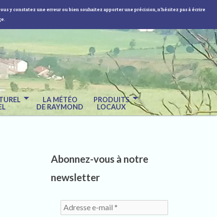
vous y constatez une erreur ou bien souhaitez apporter une précision, n'hésitez pas à écrire
ge.
TUREL
LA MÉTÉO
PRODUITS
EL
DE RAYMOND
LOCAUX
Abonnez-vous à notre
newsletter