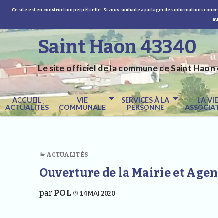
Ce site est en construction perpétuelle. Si vous souhaitez partager des informations concer
au
Saint Haon 43340
Le site officiel de la commune de Saint Haon 
ACCUEIL
VIE
SERVICES À LA
LA VI
ACTUALITÉS
COMMUNALE
PERSONNE
ASSOCIAT
ACTUALITÉS
Ouverture de la Mairie et Agen
par
POL
14 MAI 2020