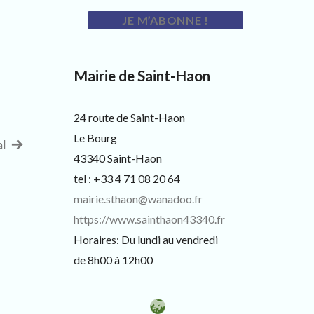
Mairie de Saint-Haon
24 route de Saint-Haon
Le Bourg
al
Article
43340 Saint-Haon
suivant
tel : +33 4 71 08 20 64
:
mairie.sthaon@wanadoo.fr
https://www.sainthaon43340.fr
Horaires: Du lundi au vendredi
de 8h00 à 12h00