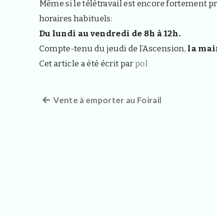
Même si le télétravail est encore fortement pr
horaires habituels:
Du lundi au vendredi de 8h à 12h.
Compte-tenu du jeudi de l’Ascension,
la mai
Cet article a été écrit par
pol
Article
Vente à emporter au Foirail
Navigation
précédent :
de
l’article