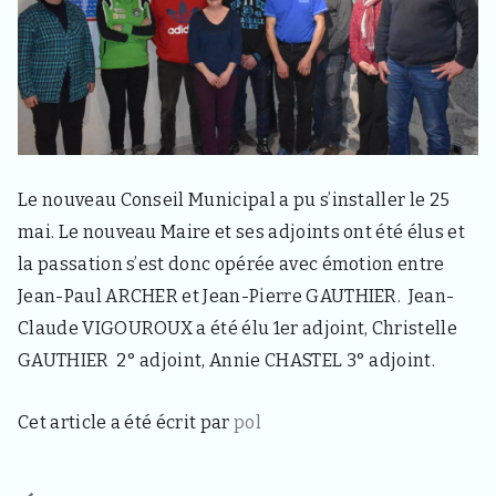
d
e
l
a
c
o
m
m
u
Le nouveau Conseil Municipal a pu s’installer le 25
n
e
mai. Le nouveau Maire et ses adjoints ont été élus et
d
e
la passation s’est donc opérée avec émotion entre
S
Jean-Paul ARCHER et Jean-Pierre GAUTHIER. Jean-
a
i
Claude VIGOUROUX a été élu 1er adjoint, Christelle
n
GAUTHIER 2° adjoint, Annie CHASTEL 3° adjoint.
t
H
a
Cet article a été écrit par
pol
o
n
4