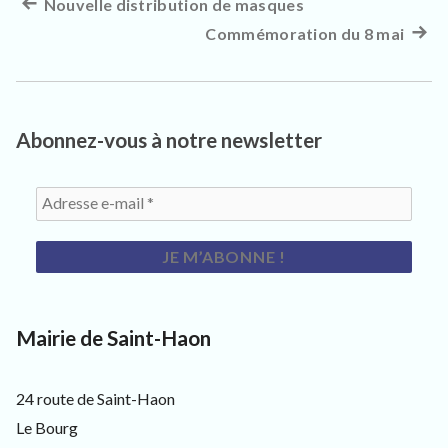
3
Article
Nouvelle distribution de masques
Navigation
3
précédent :
Commémoration du 8 mai
Artic
4
de
0
suiva
,
l’article
:
p
o
u
Abonnez-vous à notre newsletter
r
l
e
s
h
a
b
i
t
a
Mairie de Saint-Haon
n
t
s
,
24 route de Saint-Haon
v
Le Bourg
i