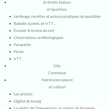
Activités Nature
et Sportives
Jardinage, recettes et astuces pratiques du quotidien
Balades à pieds, en VTT…
Écouter le brame du cerf
Observations ornithologiques
Parapente
Pêche
VTT
Gîte
Communal
Patrimoine naturel
et culturel
Les artistes
L’église du bourg
Le viaduc de Chapeauroux, ou viaduc du Nouveau