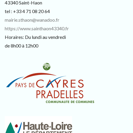
s
43340 Saint-Haon
i
tel : +33 4 71 08 20 64
t
e
mairie.sthaon@wanadoo.fr
u
https://www.sainthaon43340.fr
r
s
Horaires: Du lundi au vendredi
e
de 8h00 à 12h00
t
c
u
r
i
e
u
x