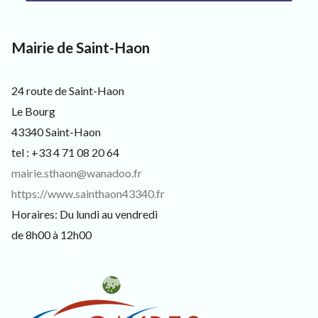
s
i
t
Mairie de Saint-Haon
e
u
r
s
24 route de Saint-Haon
e
Le Bourg
t
c
43340 Saint-Haon
u
tel : +33 4 71 08 20 64
r
i
mairie.sthaon@wanadoo.fr
e
https://www.sainthaon43340.fr
u
x
Horaires: Du lundi au vendredi
de 8h00 à 12h00