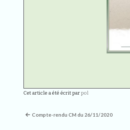
Cet article a été écrit par
pol
Article
Compte-rendu CM du 26/11/2020
Navigation
précédent :
de