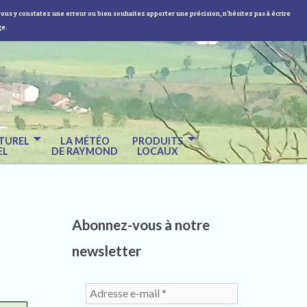
vous y constatez une erreur ou bien souhaitez apporter une précision, n'hésitez pas à écrire
ge.
TUREL
LA MÉTÉO
PRODUITS
EL
DE RAYMOND
LOCAUX
Abonnez-vous à notre
newsletter