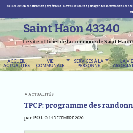
Ce site est en construction perpétuelle. Si vous souhaitez partager des informations concer
au
Saint Haon 43340
Le site officiel de la commune de Saint Haon 
ACCUEIL
VIE
SERVICES À LA
LA VI
ACTUALITÉS
COMMUNALE
PERSONNE
ASSOCIAT
ACTUALITÉS
TPCP: programme des randonn
par
POL
11 DÉCEMBRE 2020