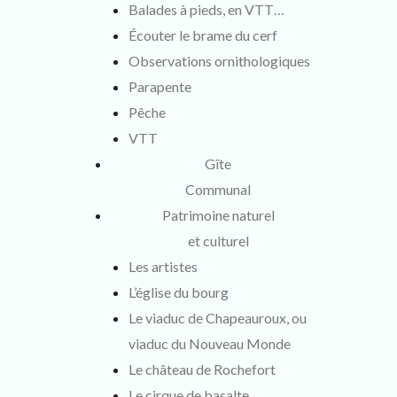
Balades à pieds, en VTT…
Écouter le brame du cerf
Observations ornithologiques
Parapente
Pêche
VTT
Gîte
Communal
Patrimoine naturel
et culturel
Les artistes
L’église du bourg
Le viaduc de Chapeauroux, ou
viaduc du Nouveau Monde
Le château de Rochefort
Le cirque de basalte