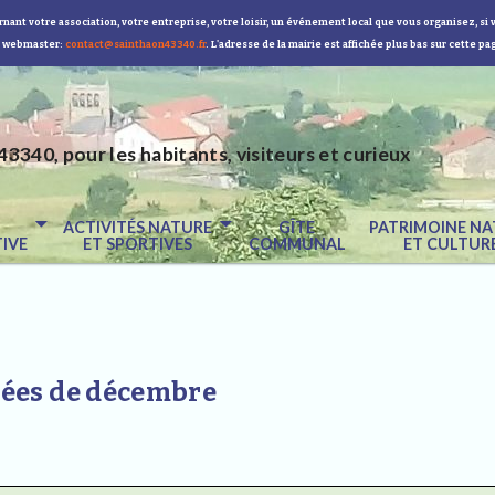
nant votre association, votre entreprise, votre loisir, un événement local que vous organisez, si 
 webmaster:
contact@sainthaon43340.fr
. L'adresse de la mairie est affichée plus bas sur cette pa
43340, pour les habitants, visiteurs et curieux
E
ACTIVITÉS NATURE
GÎTE
PATRIMOINE NA
IVE
ET SPORTIVES
COMMUNAL
ET CULTUR
ées de décembre