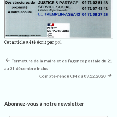
3
3
4
0
,
p
o
u
r
Cet article a été écrit par
pol
l
e
s
h
Article
Fermeture de la maire et de l’agence postale du 21
Navigation
a
au 31 décembre inclus
précédent :
b
de
i
Compte-rendu CM du 03.12.2020
Artic
t
l’article
suiva
a
n
:
t
s
Abonnez-vous à notre newsletter
,
v
i