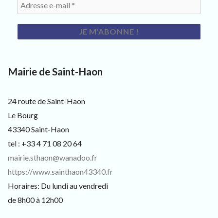
s
i
t
e
u
r
s
e
Mairie de Saint-Haon
t
c
u
24 route de Saint-Haon
r
i
Le Bourg
e
43340 Saint-Haon
u
x
tel : +33 4 71 08 20 64
mairie.sthaon@wanadoo.fr
https://www.sainthaon43340.fr
Horaires: Du lundi au vendredi
de 8h00 à 12h00