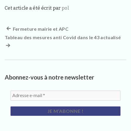
3
3
Cet article a été écrit par
pol
4
0
,
p
Article
Fermeture mairie et APC
Navigation
o
Tableau des mesures anti Covid dans le 43 actualisé
précédent :
Arti
u
de
r
suiv
l
l’article
:
e
s
h
a
Abonnez-vous à notre newsletter
b
i
t
a
n
t
s
,
v
i