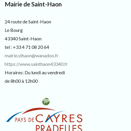
s
Mairie de Saint-Haon
i
t
e
24 route de Saint-Haon
u
r
Le Bourg
s
43340 Saint-Haon
e
t
tel : +33 4 71 08 20 64
c
mairie.sthaon@wanadoo.fr
u
r
https://www.sainthaon43340.fr
i
Horaires: Du lundi au vendredi
e
u
de 8h00 à 12h00
x