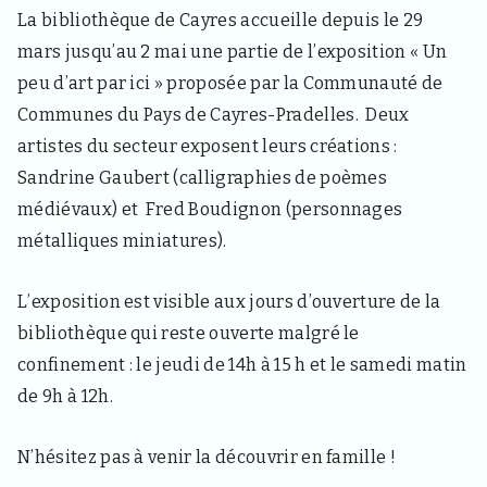
d
La bibliothèque de Cayres accueille depuis le 29
e
mars jusqu’au 2 mai une partie de l’exposition « Un
l
a
peu d’art par ici » proposée par la Communauté de
c
o
Communes du Pays de Cayres-Pradelles. Deux
m
artistes du secteur exposent leurs créations :
m
u
Sandrine Gaubert (calligraphies de poèmes
n
médiévaux) et Fred Boudignon (personnages
e
d
métalliques miniatures).
e
S
a
L’exposition est visible aux jours d’ouverture de la
i
bibliothèque qui reste ouverte malgré le
n
t
confinement : le jeudi de 14h à 15 h et le samedi matin
H
de 9h à 12h.
a
o
n
N’hésitez pas à venir la découvrir en famille !
4