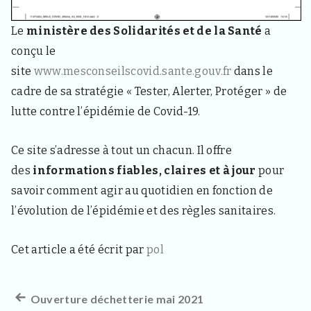
3
3
4
Le
ministère des Solidarités et de la Santé
a
0
conçu le
,
p
site
www.mesconseilscovid.sante.gouv.fr
dans le
o
cadre de sa stratégie « Tester, Alerter, Protéger » de
u
r
lutte contre l’épidémie de Covid-19.
l
e
s
Ce site s’adresse à tout un chacun. Il offre
h
des
informations fiables, claires et à jour
pour
a
b
savoir comment agir au quotidien en fonction de
i
t
l’évolution de l’épidémie et des règles sanitaires.
a
n
Cet article a été écrit par
pol
t
s
,
v
Article
Ouverture déchetterie mai 2021
Navigation
i