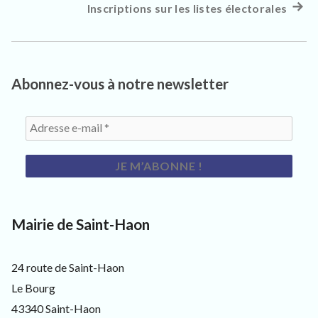
s
précédent :
Inscriptions sur les listes électorales
Artic
de
i
suiva
t
l’article
e
:
u
r
Abonnez-vous à notre newsletter
s
e
t
c
u
r
i
e
u
x
Mairie de Saint-Haon
24 route de Saint-Haon
Le Bourg
43340 Saint-Haon