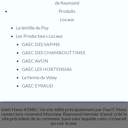
de Raymond
Produits
Locaux
La lentille du Puy
Les Producteurs Locaux
GAEC DES SAPINS
GAEC DES CHAMBOUTTINES
GAEC AVON
GAEC LES HORTENSIAS
La Ferme du Velay
GAEC EYRAUD
Saint Haon 43340
Un site édité principalement par Paul F. Nous
remercions vivement Monsieur Raymond Hermier d'avoir créé le
site précédent de la commune, base sans laquelle celui-ci n'aurait
pu voir le jour