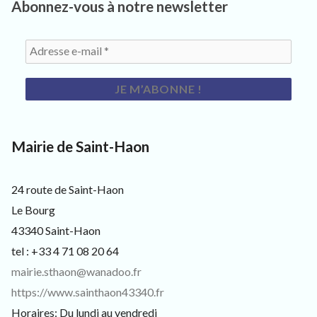
Abonnez-vous à notre newsletter
s
26
i
JUIN
t
2021
e
u
r
s
e
t
c
u
Mairie de Saint-Haon
r
i
e
24 route de Saint-Haon
u
x
Le Bourg
43340 Saint-Haon
tel : +33 4 71 08 20 64
mairie.sthaon@wanadoo.fr
https://www.sainthaon43340.fr
Horaires: Du lundi au vendredi