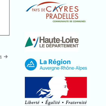
1
Article
suivant
: