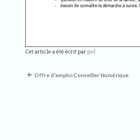
Cet article a été écrit par
pol
Article
Offre d’emploi Conseiller Numérique
Navigation
précédent :
de
l’article