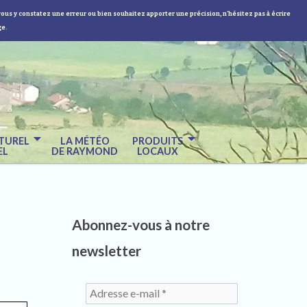
vous y constatez une erreur ou bien souhaitez apporter une précision, n'hésitez pas à écrire
ge.
TUREL
LA MÉTÉO
PRODUITS
EL
DE RAYMOND
LOCAUX
Abonnez-vous à notre
newsletter