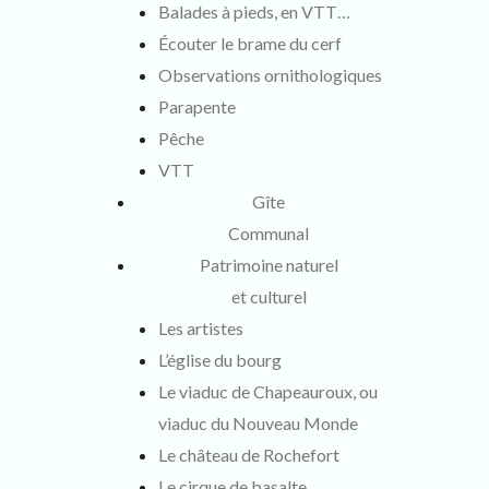
Balades à pieds, en VTT…
Écouter le brame du cerf
Observations ornithologiques
Parapente
Pêche
VTT
Gîte
Communal
Patrimoine naturel
et culturel
Les artistes
L’église du bourg
Le viaduc de Chapeauroux, ou
viaduc du Nouveau Monde
Le château de Rochefort
Le cirque de basalte