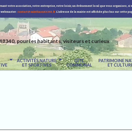
nant votre association, votre entreprise, votre loisir, un événement local que vous organisez, si 
 webmaster:
contact@sainthaon43340.fr
. L'adresse de la mairie est affichée plus bas sur cette pa
43340, pour les habitants, visiteurs et curieux
E
ACTIVITÉS NATURE
GÎTE
PATRIMOINE NA
IVE
ET SPORTIVES
COMMUNAL
ET CULTUR