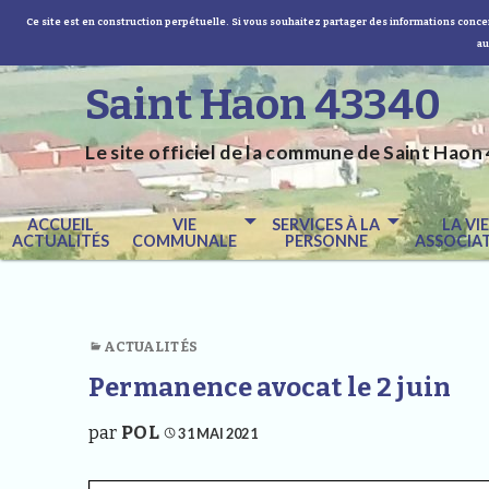
Ce site est en construction perpétuelle. Si vous souhaitez partager des informations concer
au
Saint Haon 43340
Le site officiel de la commune de Saint Haon 
ACCUEIL
VIE
SERVICES À LA
LA VI
ACTUALITÉS
COMMUNALE
PERSONNE
ASSOCIAT
ACTUALITÉS
Permanence avocat le 2 juin
par
POL
31 MAI 2021