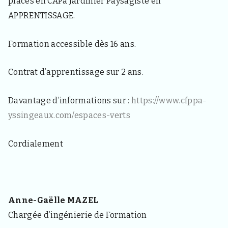
places en CAPa Jardinier Paysagiste en
d
e
APPRENTISSAGE.
l
a
c
Formation accessible dès 16 ans.
o
m
Contrat d’apprentissage sur 2 ans.
m
u
n
Davantage d’informations sur :
https://www.cfppa-
e
d
yssingeaux.com/espaces-verts
e
S
a
Cordialement
i
n
t
H
a
o
Anne-Gaëlle MAZEL
n
Chargée d’ingénierie de Formation
4