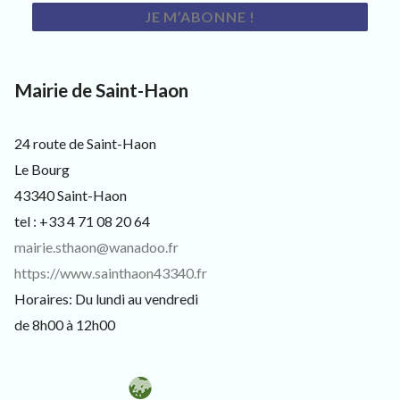
s
i
t
e
u
Mairie de Saint-Haon
r
s
e
t
24 route de Saint-Haon
c
Le Bourg
u
r
43340 Saint-Haon
i
tel : +33 4 71 08 20 64
e
u
mairie.sthaon@wanadoo.fr
x
https://www.sainthaon43340.fr
Horaires: Du lundi au vendredi
de 8h00 à 12h00