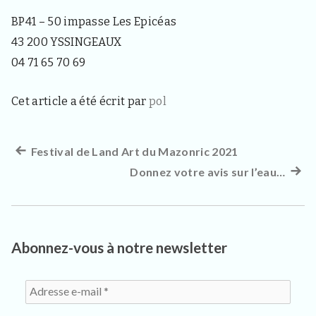
3
3
BP41 – 50 impasse Les Epicéas
4
0
43 200 YSSINGEAUX
,
04 71 65 70 69
p
o
u
Cet article a été écrit par
pol
r
l
e
s
Article
Festival de Land Art du Mazonric 2021
Navigation
h
précédent :
Donnez votre avis sur l’eau…
Artic
a
de
b
suiva
i
l’article
:
t
a
n
Abonnez-vous à notre newsletter
t
s
,
v
i