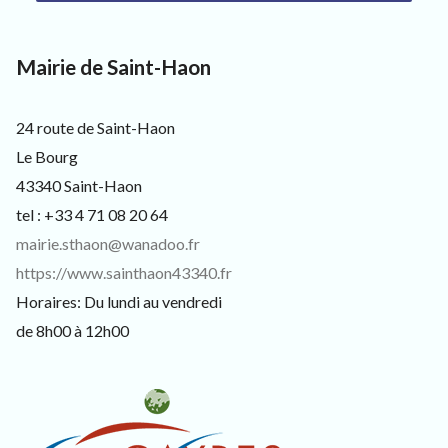
s
i
t
Mairie de Saint-Haon
e
u
r
s
24 route de Saint-Haon
e
Le Bourg
t
c
43340 Saint-Haon
u
tel : +33 4 71 08 20 64
r
i
mairie.sthaon@wanadoo.fr
e
https://www.sainthaon43340.fr
u
x
Horaires: Du lundi au vendredi
de 8h00 à 12h00