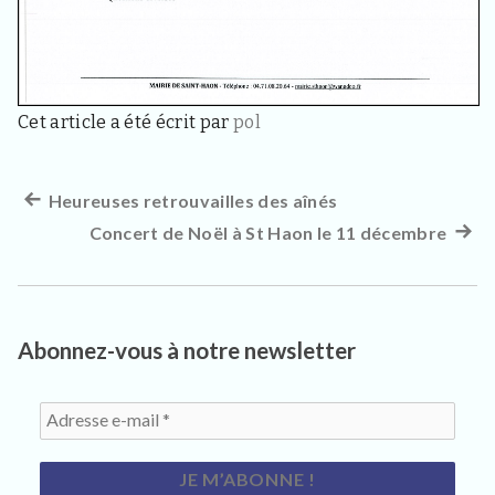
3
3
4
0
,
p
Cet article a été écrit par
pol
o
u
r
l
Article
Heureuses retrouvailles des aînés
Navigation
e
s
précédent :
Concert de Noël à St Haon le 11 décembre
Artic
de
h
suiva
a
l’article
b
:
i
t
Abonnez-vous à notre newsletter
a
n
t
s
,
v
i