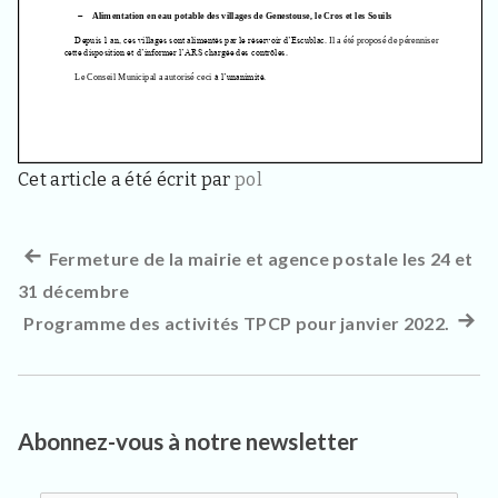
3
3
4
0
,
p
o
u
r
Cet article a été écrit par
pol
l
e
s
h
Article
Fermeture de la mairie et agence postale les 24 et
Navigation
a
31 décembre
précédent :
b
de
i
Programme des activités TPCP pour janvier 2022.
Artic
t
l’article
suiva
a
n
:
t
s
Abonnez-vous à notre newsletter
,
v
i