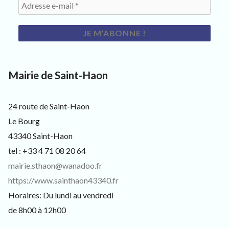
s
i
t
e
u
r
s
e
Mairie de Saint-Haon
t
c
u
24 route de Saint-Haon
r
i
Le Bourg
e
43340 Saint-Haon
u
x
tel : +33 4 71 08 20 64
mairie.sthaon@wanadoo.fr
https://www.sainthaon43340.fr
Horaires: Du lundi au vendredi
de 8h00 à 12h00