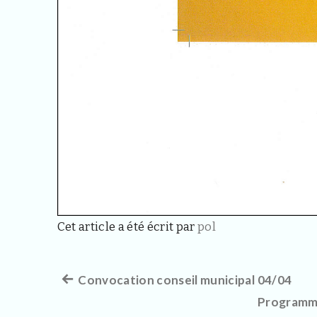
Cet article a été écrit par
pol
Article
Convocation conseil municipal 04/04
Navigation
précédent :
Programme
de