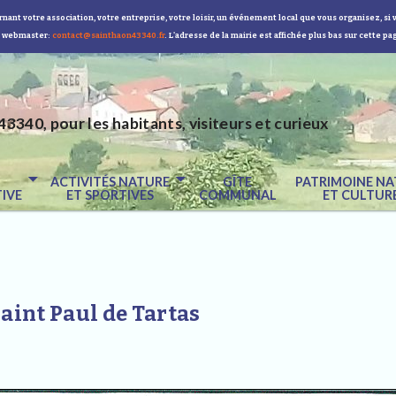
nant votre association, votre entreprise, votre loisir, un événement local que vous organisez, si 
 webmaster:
contact@sainthaon43340.fr
. L'adresse de la mairie est affichée plus bas sur cette pa
43340, pour les habitants, visiteurs et curieux
E
ACTIVITÉS NATURE
GÎTE
PATRIMOINE NA
IVE
ET SPORTIVES
COMMUNAL
ET CULTUR
 Saint Paul de Tartas