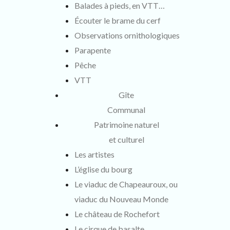
Balades à pieds, en VTT…
Écouter le brame du cerf
Observations ornithologiques
Parapente
Pêche
VTT
Gîte
Communal
Patrimoine naturel
et culturel
Les artistes
L’église du bourg
Le viaduc de Chapeauroux, ou
viaduc du Nouveau Monde
Le château de Rochefort
Le cirque de basalte