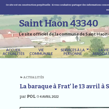
Ce site est en construction perpétuelle. Si vous souhaitez partager des informations concer
au
Saint Haon 43340
Le site officiel de la commune de Saint Haon 
ACCUEIL
VIE
SERVICES À LA
LA VI
ACTUALITÉS
COMMUNALE
PERSONNE
ASSOCIAT
ACTUALITÉS
La baraque à Frat’ le 13 avril à
par
POL
4 AVRIL 2022