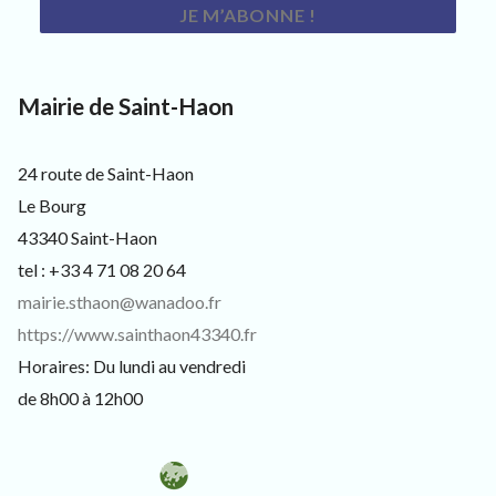
s
i
t
e
u
Mairie de Saint-Haon
r
s
e
24 route de Saint-Haon
t
c
Le Bourg
u
43340 Saint-Haon
r
i
tel : +33 4 71 08 20 64
e
mairie.sthaon@wanadoo.fr
u
x
https://www.sainthaon43340.fr
Horaires: Du lundi au vendredi
de 8h00 à 12h00