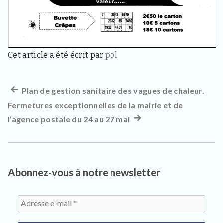
3
3
4
0
,
p
Cet article a été écrit par
pol
o
u
r
l
Article
Plan de gestion sanitaire des vagues de chaleur.
Navigation
e
s
Fermetures exceptionnelles de la mairie et de
précédent :
de
h
l’agence postale du 24 au 27 mai
Article
a
l’article
b
suivant
i
:
t
a
n
Abonnez-vous à notre newsletter
t
s
,
v
i