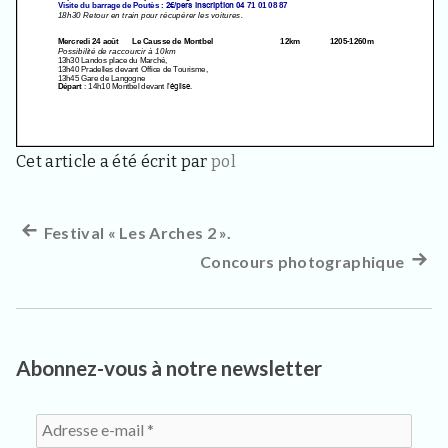
3
3
4
0
,
p
o
u
r
Cet article a été écrit par
pol
l
e
s
h
Article
Festival « Les Arches 2 ».
Navigation
a
précédent :
Concours photographique
Artic
b
de
i
suiva
t
l’article
:
a
n
t
Abonnez-vous à notre newsletter
s
,
v
i