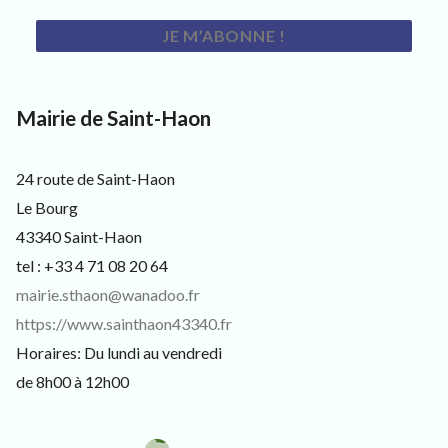
s
i
t
e
u
r
Mairie de Saint-Haon
s
e
t
c
24 route de Saint-Haon
u
Le Bourg
r
i
43340 Saint-Haon
e
tel : +33 4 71 08 20 64
u
x
mairie.sthaon@wanadoo.fr
https://www.sainthaon43340.fr
Horaires: Du lundi au vendredi
de 8h00 à 12h00