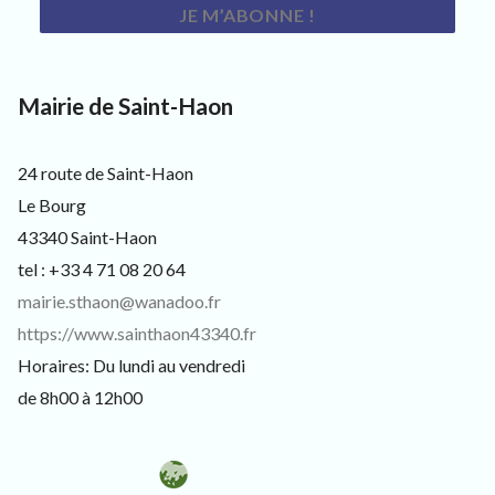
s
i
t
e
u
Mairie de Saint-Haon
r
s
e
24 route de Saint-Haon
t
c
Le Bourg
u
43340 Saint-Haon
r
i
tel : +33 4 71 08 20 64
e
mairie.sthaon@wanadoo.fr
u
x
https://www.sainthaon43340.fr
Horaires: Du lundi au vendredi
de 8h00 à 12h00