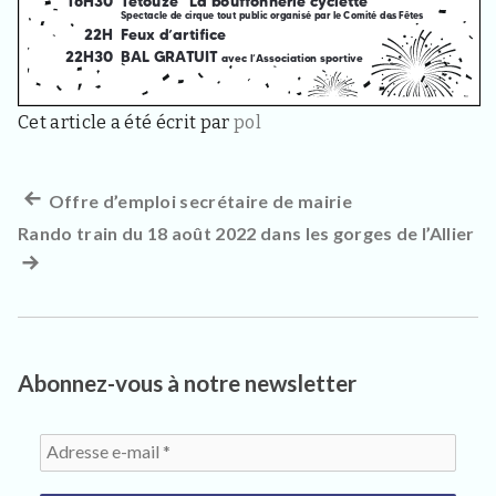
3
3
4
0
,
p
Cet article a été écrit par
pol
o
u
r
l
Article
Offre d’emploi secrétaire de mairie
Navigation
e
s
Rando train du 18 août 2022 dans les gorges de l’Allier
précédent :
Ar
de
h
su
a
l’article
b
:
i
t
a
n
Abonnez-vous à notre newsletter
t
s
,
v
i