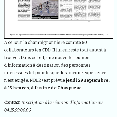
3
3
4
0
,
p
o
u
r
À ce jour, la champignonnière compte 80
l
e
collaborateurs (en CDI). Il lui en reste tout autant à
s
trouver. Dans ce but, une nouvelle réunion
h
a
d’information à destination des personnes
b
intéressées (et pour lesquelles aucune expérience
i
t
n’est exigée, NDLR) est prévue
jeudi 29 septembre,
a
à 15 heures, à l’usine de Chaspuzac
.
n
t
s
Contact.
Inscription à la réunion d’information au
,
v
04.15.99.00.06.
i