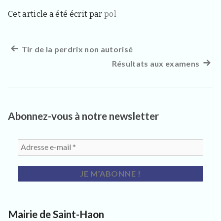
s
i
Cet article a été écrit par
pol
t
e
u
Article
Tir de la perdrix non autorisé
Navigation
r
s
précédent :
Résultats aux examens
Artic
de
e
suiva
t
l’article
c
:
u
r
Abonnez-vous à notre newsletter
i
e
u
x
Mairie de Saint-Haon