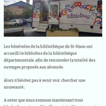
d
e
l
a
c
o
m
m
u
n
Les bénévoles de la bibliothèque de St-Haon ont
e
d
accueilli le bibliobus de la bibliothèque
e
départementale, afin de renouveler la totalité des
S
a
ouvrages proposés aux abonnés.
i
n
t
Alors n’hésitez pas à venir voir, chercher une
H
nouveauté ;
a
o
n
A noter que nous sommes maintenant trois
4