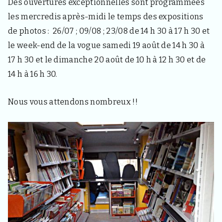
Des ouvertures exceptionnelles sont programmées
s
i
les mercredis après-midi le temps des expositions
t
de photos : 26/07 ; 09/08 ; 23/08 de 14 h 30 à 17 h 30 et
e
u
le week-end de la vogue samedi 19 août de 14 h 30 à
r
17 h 30 et le dimanche 20 août de 10 h à 12 h 30 et de
s
e
14 h à 16 h 30.
t
c
u
Nous vous attendons nombreux !!
r
i
e
u
x