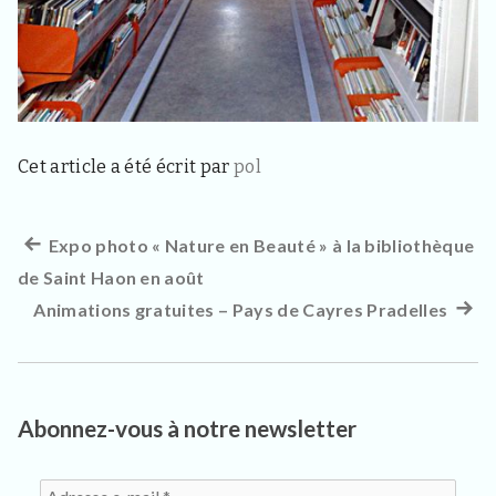
Cet article a été écrit par
pol
Article
Expo photo « Nature en Beauté » à la bibliothèque
Navigation
de Saint Haon en août
précédent :
de
Animations gratuites – Pays de Cayres Pradelles
Artic
l’article
suiva
:
Abonnez-vous à notre newsletter