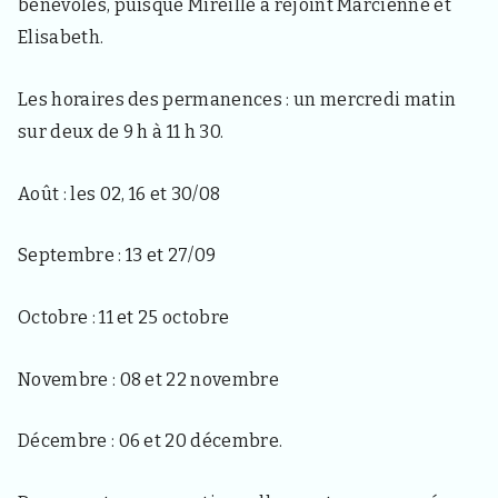
3
bénévoles, puisque Mireille a rejoint Marcienne et
3
Elisabeth.
4
0
,
Les horaires des permanences : un mercredi matin
p
o
sur deux de 9 h à 11 h 30.
u
r
l
Août : les 02, 16 et 30/08
e
s
h
Septembre : 13 et 27/09
a
b
i
Octobre : 11 et 25 octobre
t
a
n
Novembre : 08 et 22 novembre
t
s
Décembre : 06 et 20 décembre.
,
v
i