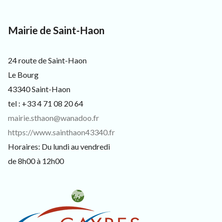
3
3
4
0
Mairie de Saint-Haon
,
p
o
24 route de Saint-Haon
u
Le Bourg
r
l
43340 Saint-Haon
e
s
tel : +33 4 71 08 20 64
h
mairie.sthaon@wanadoo.fr
a
b
https://www.sainthaon43340.fr
i
Horaires: Du lundi au vendredi
t
a
de 8h00 à 12h00
n
t
s
,
v
i