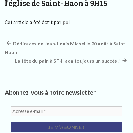
l’église de Saint-Haon à 9H15
d
e
l
a
Cet article a été écrit par
pol
c
o
m
m
Article
Dédicaces de Jean-Louis Michel le 20 août à Saint
Navigation
u
Haon
précédent :
n
de
e
La fête du pain à ST-Haon toujours un succès !
Artic
d
l’article
suiva
e
S
:
a
i
Abonnez-vous à notre newsletter
n
t
H
a
o
n
4