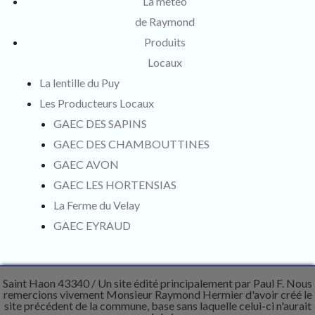
La météo
de Raymond
Produits
Locaux
La lentille du Puy
Les Producteurs Locaux
GAEC DES SAPINS
GAEC DES CHAMBOUTTINES
GAEC AVON
GAEC LES HORTENSIAS
La Ferme du Velay
GAEC EYRAUD
Saint Haon 43340
Un site édité principalement par Paul F. Nous
remercions vivement Monsieur Raymond Hermier d'avoir créé le
site précédent de la commune, base sans laquelle celui-ci n'aurait