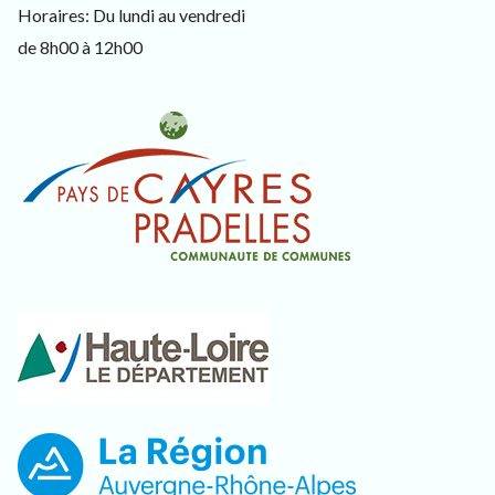
s
Horaires: Du lundi au vendredi
i
de 8h00 à 12h00
t
e
u
r
s
e
t
c
u
r
i
e
u
x