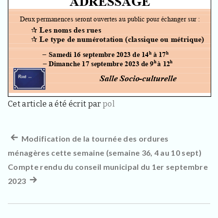
d
e
l
a
c
o
m
m
u
n
e
Cet article a été écrit par
pol
d
e
S
a
Article
Modification de la tournée des ordures
Navigation
i
ménagères cette semaine (semaine 36, 4 au 10 sept)
précédent :
n
de
t
Compte rendu du conseil municipal du 1er septembre
H
l’article
2023
Article
a
o
suivant
n
4
: