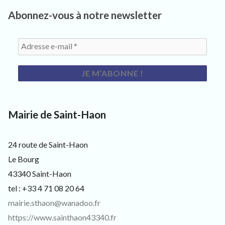
3
3
Abonnez-vous à notre newsletter
4
0
,
p
o
u
r
l
e
s
Mairie de Saint-Haon
h
a
b
i
24 route de Saint-Haon
t
Le Bourg
a
n
43340 Saint-Haon
t
tel : +33 4 71 08 20 64
s
,
mairie.sthaon@wanadoo.fr
v
https://www.sainthaon43340.fr
i