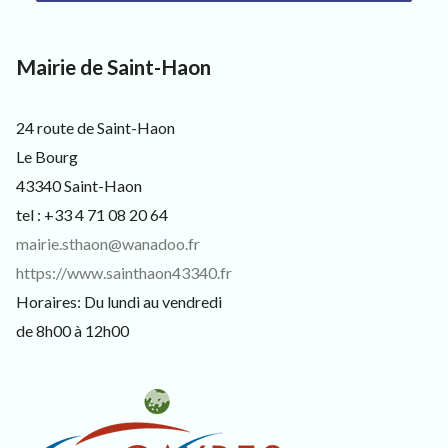
s
i
t
Mairie de Saint-Haon
e
u
r
s
24 route de Saint-Haon
e
Le Bourg
t
c
43340 Saint-Haon
u
tel : +33 4 71 08 20 64
r
i
mairie.sthaon@wanadoo.fr
e
https://www.sainthaon43340.fr
u
x
Horaires: Du lundi au vendredi
de 8h00 à 12h00