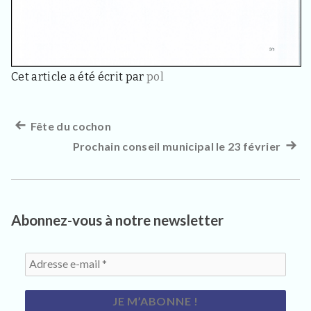
3
3
4
0
,
p
Cet article a été écrit par
pol
o
u
r
l
Article
Fête du cochon
Navigation
e
s
précédent :
Prochain conseil municipal le 23 février
Artic
de
h
suiva
a
l’article
b
:
i
t
Abonnez-vous à notre newsletter
a
n
t
s
,
v
i