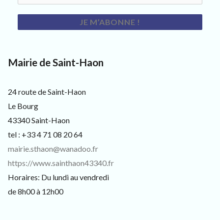
s
i
t
e
u
r
s
Mairie de Saint-Haon
e
t
c
24 route de Saint-Haon
u
Le Bourg
r
i
43340 Saint-Haon
e
u
tel : +33 4 71 08 20 64
x
mairie.sthaon@wanadoo.fr
https://www.sainthaon43340.fr
Horaires: Du lundi au vendredi
de 8h00 à 12h00