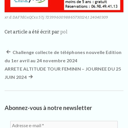
3
3
4
0
xr:d:DAF7dGxQCxs:57,j:7239960098865730124,t:24040309
,
p
Cet article a été écrit par
pol
o
u
r
l
Article
Challenge collecte de téléphones nouvelle Edition
Navigation
e
s
du 1er avril au 24 novembre 2024
précédent :
de
h
ARRETE ALTITUDE TOUR FEMININ – JOURNEE DU 25
a
l’article
b
JUIN 2024
Article
i
suivant
t
a
:
n
t
Abonnez-vous à notre newsletter
s
,
v
i