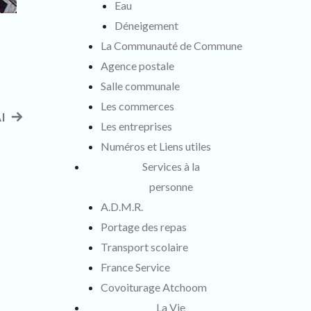
Eau
Déneigement
La Communauté de Commune
Agence postale
Salle communale
Les commerces
I
Article
Les entreprises
suivant
Numéros et Liens utiles
:
Services à la
personne
A.D.M.R.
Portage des repas
Transport scolaire
France Service
Covoiturage Atchoom
La Vie