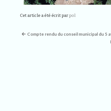
Cet article a été écrit par
pol
Article
Compte rendu du conseil municipal du 5 a
Navigation
précédent :
de
l’article