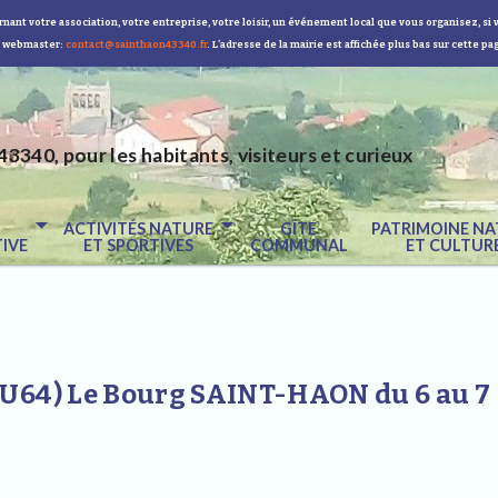
nant votre association, votre entreprise, votre loisir, un événement local que vous organisez, si 
 webmaster:
contact@sainthaon43340.fr
. L'adresse de la mairie est affichée plus bas sur cette pa
43340, pour les habitants, visiteurs et curieux
E
ACTIVITÉS NATURE
GÎTE
PATRIMOINE NA
IVE
ET SPORTIVES
COMMUNAL
ET CULTUR
(U64) Le Bourg SAINT-HAON du 6 au 7