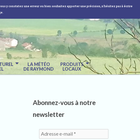
vous y constatez une erreur ou bien souhaitez apporter une précision, n'hésitez pas à écrire
ge.
TUREL
LA MÉTÉO
PRODUITS
EL
DE RAYMOND
LOCAUX
Abonnez-vous à notre
newsletter