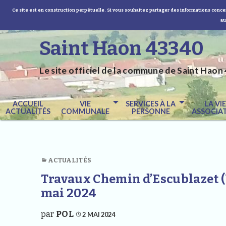
Ce site est en construction perpétuelle. Si vous souhaitez partager des informations concer
au
Saint Haon 43340
Le site officiel de la commune de Saint Haon 
ACCUEIL
VIE
SERVICES À LA
LA VI
ACTUALITÉS
COMMUNALE
PERSONNE
ASSOCIAT
ACTUALITÉS
Travaux Chemin d’Escublazet 
mai 2024
par
POL
2 MAI 2024