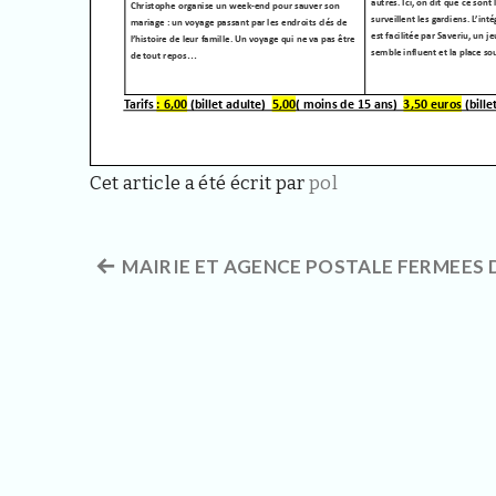
Cet article a été écrit par
pol
Article
MAIRIE ET AGENCE POSTALE FERMEES D
Navigation
précédent :
de
l’article