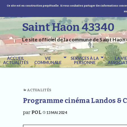
Ce site est en construction perpétuelle. Si vous souhaitez partager des informations concer
au
Saint Haon 43340
Le site officiel de la commune de Saint Haon 
ACCUEIL
VIE
SERVICES À LA
LA VI
ACTUALITÉS
COMMUNALE
PERSONNE
ASSOCIAT
ACTUALITÉS
Programme cinéma Landos & C
par
POL
13 MAI 2024