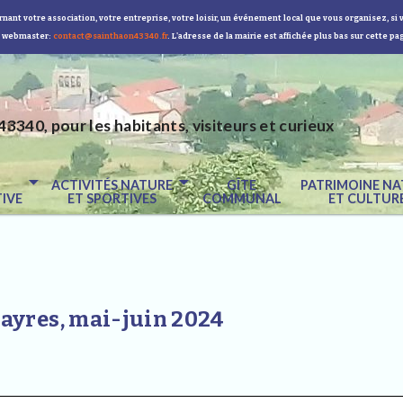
nant votre association, votre entreprise, votre loisir, un événement local que vous organisez, si 
 webmaster:
contact@sainthaon43340.fr
. L'adresse de la mairie est affichée plus bas sur cette pa
43340, pour les habitants, visiteurs et curieux
E
ACTIVITÉS NATURE
GÎTE
PATRIMOINE NA
IVE
ET SPORTIVES
COMMUNAL
ET CULTUR
ayres, mai-juin 2024