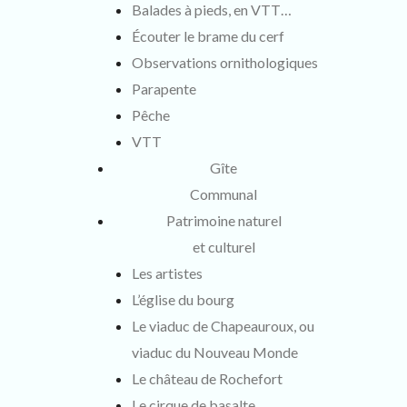
Balades à pieds, en VTT…
Écouter le brame du cerf
Observations ornithologiques
Parapente
Pêche
VTT
Gîte
Communal
Patrimoine naturel
et culturel
Les artistes
L’église du bourg
Le viaduc de Chapeauroux, ou
viaduc du Nouveau Monde
Le château de Rochefort
Le cirque de basalte