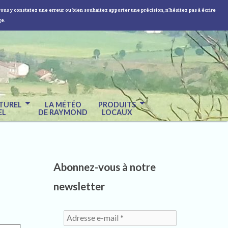
vous y constatez une erreur ou bien souhaitez apporter une précision, n'hésitez pas à écrire
ge.
TUREL
LA MÉTÉO
PRODUITS
EL
DE RAYMOND
LOCAUX
Abonnez-vous à notre
newsletter