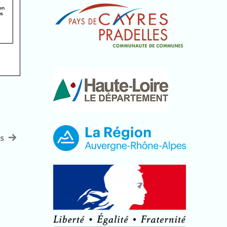
s
Article
suivant
: