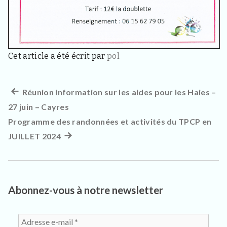
3
3
4
0
,
p
Cet article a été écrit par
pol
o
u
r
l
Article
Réunion information sur les aides pour les Haies –
Navigation
e
s
27 juin – Cayres
précédent :
de
h
Programme des randonnées et activités du TPCP en
a
l’article
b
JUILLET 2024
Article
i
suivant
t
a
:
n
t
Abonnez-vous à notre newsletter
s
,
v
i