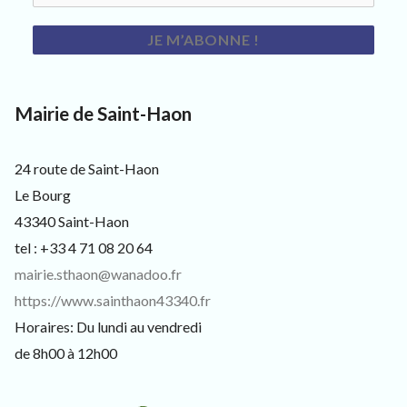
s
i
t
e
u
r
s
Mairie de Saint-Haon
e
t
c
24 route de Saint-Haon
u
Le Bourg
r
i
43340 Saint-Haon
e
tel : +33 4 71 08 20 64
u
x
mairie.sthaon@wanadoo.fr
https://www.sainthaon43340.fr
Horaires: Du lundi au vendredi
de 8h00 à 12h00