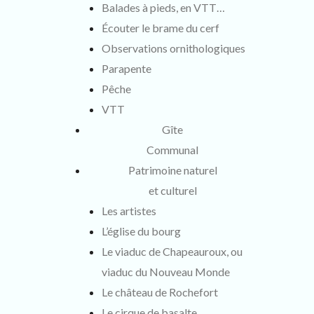
Balades à pieds, en VTT…
Écouter le brame du cerf
Observations ornithologiques
Parapente
Pêche
VTT
Gîte
Communal
Patrimoine naturel
et culturel
Les artistes
L’église du bourg
Le viaduc de Chapeauroux, ou
viaduc du Nouveau Monde
Le château de Rochefort
Le cirque de basalte