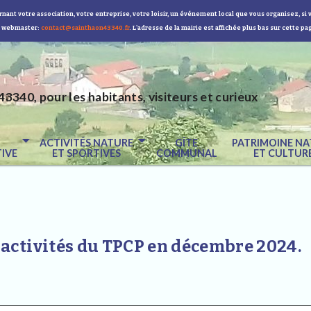
nant votre association, votre entreprise, votre loisir, un événement local que vous organisez, si 
 webmaster:
contact@sainthaon43340.fr
. L'adresse de la mairie est affichée plus bas sur cette pa
43340, pour les habitants, visiteurs et curieux
E
ACTIVITÉS NATURE
GÎTE
PATRIMOINE NA
IVE
ET SPORTIVES
COMMUNAL
ET CULTUR
activités du TPCP en décembre 2024.