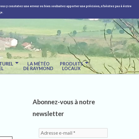
vous y constatez une erreur ou bien souhaitez apporter une précision, n'hésitez pas à écrire
ge.
TUREL
LA MÉTÉO
PRODUITS
EL
DE RAYMOND
LOCAUX
Abonnez-vous à notre
newsletter