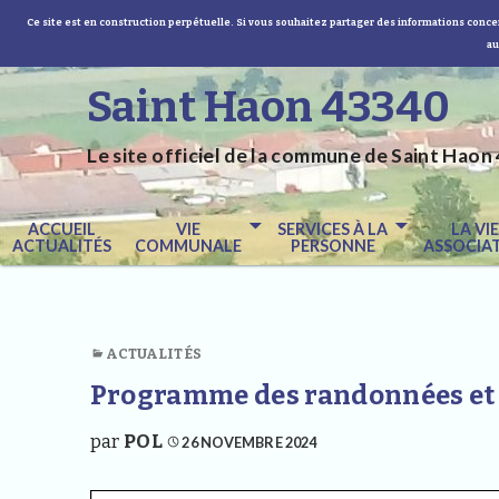
Ce site est en construction perpétuelle. Si vous souhaitez partager des informations concer
au
Saint Haon 43340
Le site officiel de la commune de Saint Haon 
ACCUEIL
VIE
SERVICES À LA
LA VI
ACTUALITÉS
COMMUNALE
PERSONNE
ASSOCIAT
ACTUALITÉS
Programme des randonnées et 
par
POL
26 NOVEMBRE 2024