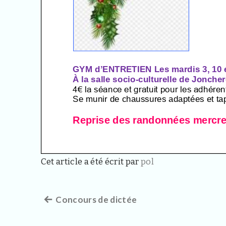
Cet article a été écrit par
pol
Article
Concours de dictée
Navigation
précédent :
de