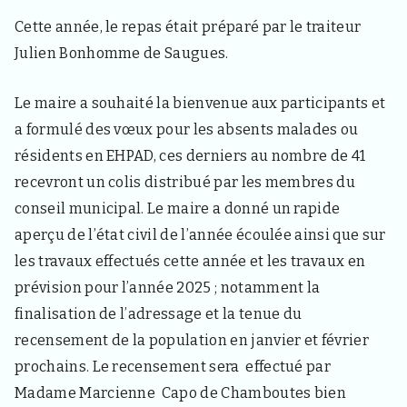
3
3
Cette année, le repas était préparé par le traiteur
4
0
Julien Bonhomme de Saugues.
,
p
o
Le maire a souhaité la bienvenue aux participants et
u
a formulé des vœux pour les absents malades ou
r
l
résidents en EHPAD, ces derniers au nombre de 41
e
recevront un colis distribué par les membres du
s
h
conseil municipal. Le maire a donné un rapide
a
aperçu de l’état civil de l’année écoulée ainsi que sur
b
i
les travaux effectués cette année et les travaux en
t
prévision pour l’année 2025 ; notamment la
a
n
finalisation de l’adressage et la tenue du
t
recensement de la population en janvier et février
s
,
prochains. Le recensement sera effectué par
v
Madame Marcienne Capo de Chamboutes bien
i