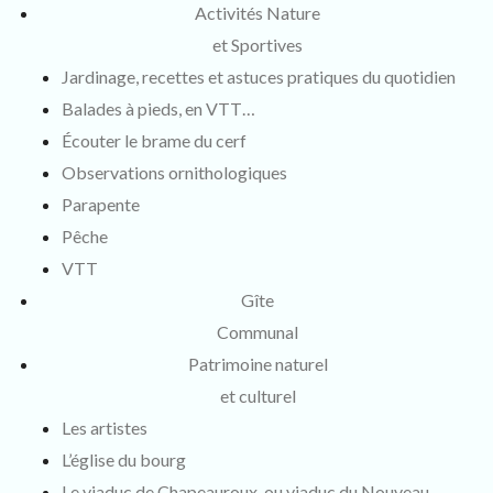
Activités Nature
et Sportives
Jardinage, recettes et astuces pratiques du quotidien
Balades à pieds, en VTT…
Écouter le brame du cerf
Observations ornithologiques
Parapente
Pêche
VTT
Gîte
Communal
Patrimoine naturel
et culturel
Les artistes
L’église du bourg
Le viaduc de Chapeauroux, ou viaduc du Nouveau