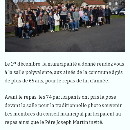
d
e
l
a
c
o
m
m
u
n
e
er
d
Le 1
décembre, la municipalité a donné rendez vous,
e
à la salle polyvalente, aux aînés de la commune âgés
S
a
de plus de 65 ans, pour le repas de fin d’année.
i
n
t
Avant le repas, les 74 participants ont pris la pose
H
devant la salle pour la traditionnelle photo souvenir.
a
o
Les membres du conseil municipal participaient au
n
repas ainsi que le Père Joseph Martin invité.
4