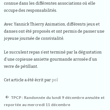
s
connue dans les différentes associations où elle
i
occupe des responsabilités.
t
e
u
Avec Yannick Thierry Animation, différents jeux et
r
s
danses ont été proposés et ont permis de passer une
e
joyeuse journée de convivialité.
t
c
u
Le succulent repas s’est terminé par la dégustation
r
i
d’une copieuse assiette gourmande arrosée d’un
e
verre de pétillant.
u
x
Cet article a été écrit par
pol
Article
TPCP : Randonnée du lundi 9 décembre annulée et
Navigation
reportée au mercredi 11 décembre
précédent :
de