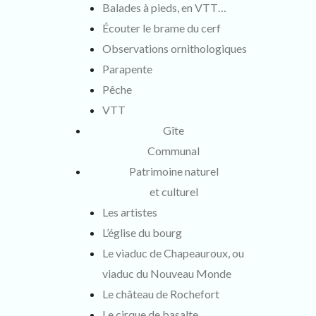
Balades à pieds, en VTT…
Écouter le brame du cerf
Observations ornithologiques
Parapente
Pêche
VTT
Gîte
Communal
Patrimoine naturel
et culturel
Les artistes
L’église du bourg
Le viaduc de Chapeauroux, ou
viaduc du Nouveau Monde
Le château de Rochefort
Le cirque de basalte