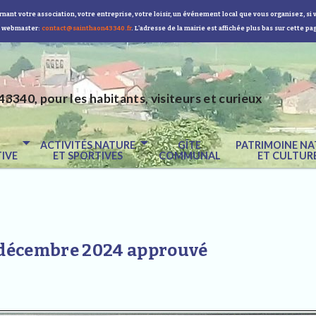
nant votre association, votre entreprise, votre loisir, un événement local que vous organisez, si 
 webmaster:
contact@sainthaon43340.fr
. L'adresse de la mairie est affichée plus bas sur cette pa
43340, pour les habitants, visiteurs et curieux
E
ACTIVITÉS NATURE
GÎTE
PATRIMOINE NA
IVE
ET SPORTIVES
COMMUNAL
ET CULTUR
8 décembre 2024 approuvé