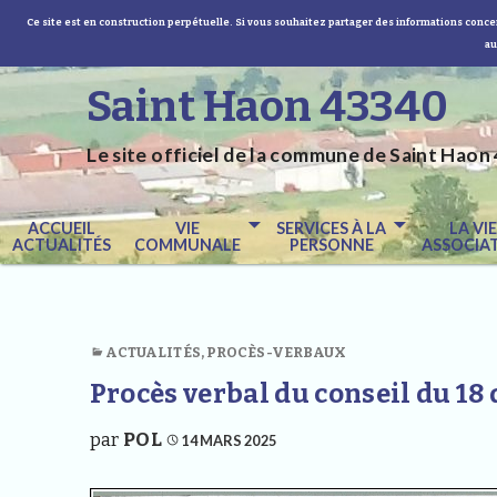
Ce site est en construction perpétuelle. Si vous souhaitez partager des informations concer
au
Saint Haon 43340
Le site officiel de la commune de Saint Haon 
ACCUEIL
VIE
SERVICES À LA
LA VI
ACTUALITÉS
COMMUNALE
PERSONNE
ASSOCIAT
ACTUALITÉS
,
PROCÈS-VERBAUX
Procès verbal du conseil du 1
par
POL
14 MARS 2025