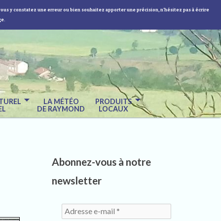
vous y constatez une erreur ou bien souhaitez apporter une précision, n'hésitez pas à écrire
ge.
TUREL
LA MÉTÉO
PRODUITS
EL
DE RAYMOND
LOCAUX
Abonnez-vous à notre
newsletter