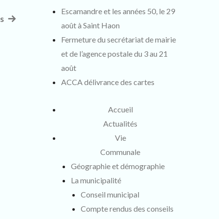
Escamandre et les années 50, le 29
rs
Article
août à Saint Haon
suivant
Fermeture du secrétariat de mairie
:
et de l’agence postale du 3 au 21
août
ACCA délivrance des cartes
Accueil
Actualités
Vie
Communale
Géographie et démographie
La municipalité
Conseil municipal
Compte rendus des conseils