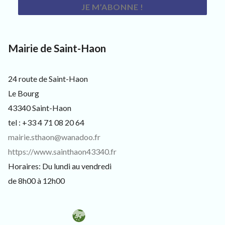
s
i
t
e
u
Mairie de Saint-Haon
r
s
e
24 route de Saint-Haon
t
c
Le Bourg
u
43340 Saint-Haon
r
i
tel : +33 4 71 08 20 64
e
mairie.sthaon@wanadoo.fr
u
x
https://www.sainthaon43340.fr
Horaires: Du lundi au vendredi
de 8h00 à 12h00