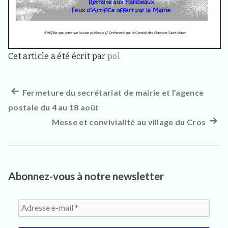
3
3
4
0
,
p
Cet article a été écrit par
pol
o
u
r
l
Article
Fermeture du secrétariat de mairie et l’agence
Navigation
e
s
postale du 4 au 18 août
précédent :
de
h
Messe et convivialité au village du Cros
Artic
a
l’article
b
suiva
i
:
t
a
n
Abonnez-vous à notre newsletter
t
s
,
v
i