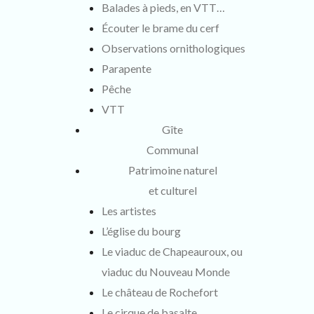
Balades à pieds, en VTT…
Écouter le brame du cerf
Observations ornithologiques
Parapente
Pêche
VTT
Gîte
Communal
Patrimoine naturel
et culturel
Les artistes
L’église du bourg
Le viaduc de Chapeauroux, ou
viaduc du Nouveau Monde
Le château de Rochefort
Le cirque de basalte