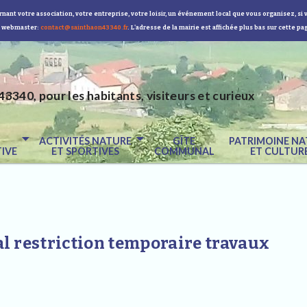
nant votre association, votre entreprise, votre loisir, un événement local que vous organisez, si 
 webmaster:
contact@sainthaon43340.fr
. L'adresse de la mairie est affichée plus bas sur cette pa
43340, pour les habitants, visiteurs et curieux
E
ACTIVITÉS NATURE
GÎTE
PATRIMOINE NA
IVE
ET SPORTIVES
COMMUNAL
ET CULTUR
l restriction temporaire travaux