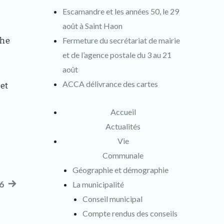
Escamandre et les années 50, le 29
août à Saint Haon
che
Fermeture du secrétariat de mairie
et de l’agence postale du 3 au 21
août
ACCA délivrance des cartes
net
Accueil
Actualités
Vie
Communale
Géographie et démographie
6
Article
La municipalité
Conseil municipal
suivant
Compte rendus des conseils
: