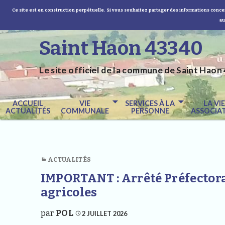
Ce site est en construction perpétuelle. Si vous souhaitez partager des informations concer
au
Saint Haon 43340
Le site officiel de la commune de Saint Haon 
ACCUEIL
VIE
SERVICES À LA
LA VI
ACTUALITÉS
COMMUNALE
PERSONNE
ASSOCIAT
ACTUALITÉS
IMPORTANT : Arrêté Préfectora
agricoles
par
POL
2 JUILLET 2026