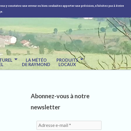
vous y constatez une erreur ou bien souhaitez apporter une précision, n'hésitez pas à écrire
ge.
TUREL
LA MÉTÉO
PRODUITS
EL
DE RAYMOND
LOCAUX
Abonnez-vous à notre
newsletter