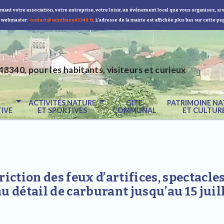
nant votre association, votre entreprise, votre loisir, un événement local que vous organisez, si 
 webmaster:
contact@sainthaon43340.fr
. L'adresse de la mairie est affichée plus bas sur cette pa
43340, pour les habitants, visiteurs et curieux
E
ACTIVITÉS NATURE
GÎTE
PATRIMOINE NA
IVE
ET SPORTIVES
COMMUNAL
ET CULTUR
riction des feux d’artifices, spectacle
u détail de carburant jusqu’au 15 juil