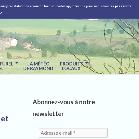
vous y constatez une erreur ou bien souhaitez apporter une précision, n'hésitez pas à écrire
ge.
TUREL
LA MÉTÉO
PRODUITS
EL
DE RAYMOND
LOCAUX
Abonnez-vous à notre
s
newsletter
let