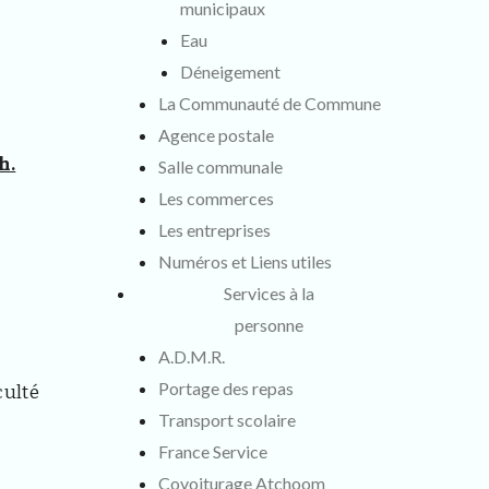
municipaux
Eau
Déneigement
La Communauté de Commune
Agence postale
h.
Salle communale
Les commerces
Les entreprises
Numéros et Liens utiles
Services à la
personne
A.D.M.R.
Portage des repas
culté
Transport scolaire
France Service
Covoiturage Atchoom