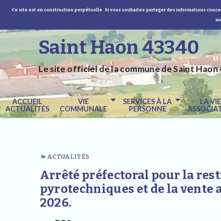
Ce site est en construction perpétuelle. Si vous souhaitez partager des informations concer
au
Saint Haon 43340
Le site officiel de la commune de Saint Haon 
ACCUEIL
VIE
SERVICES À LA
LA VI
ACTUALITÉS
COMMUNALE
PERSONNE
ASSOCIAT
ACTUALITÉS
Arrêté préfectoral pour la rest
pyrotechniques et de la vente a
2026.