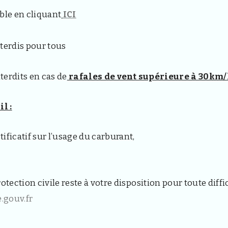
ble en cliquant
ICI
nterdis pour tous
nterdits en cas de
rafales de vent supérieure à 30km/
l :
tificatif sur l’usage du carburant,
otection civile reste à votre disposition pour toute diffi
.gouv.fr