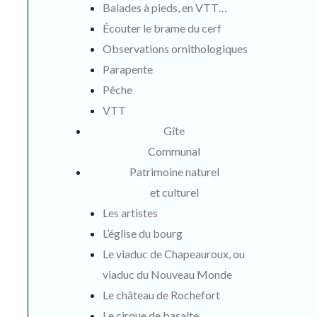
Balades à pieds, en VTT…
Écouter le brame du cerf
Observations ornithologiques
Parapente
Pêche
VTT
Gîte
Communal
Patrimoine naturel
et culturel
Les artistes
L’église du bourg
Le viaduc de Chapeauroux, ou
viaduc du Nouveau Monde
Le château de Rochefort
Le cirque de basalte