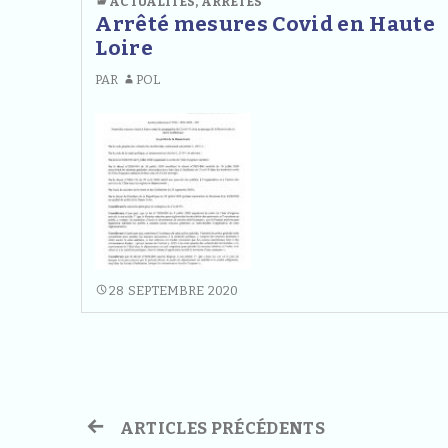
ACTUALITÉS
,
ARRÊTÉS
10&11
Arrêté mesures Covid en Haute
OCTOBRE
Loire
PAR
POL
ARRÊTÉ
28 SEPTEMBRE 2020
MESURES
COVID
EN
HAUTE
LOIRE
Navigation
ARTICLES PRÉCÉDENTS