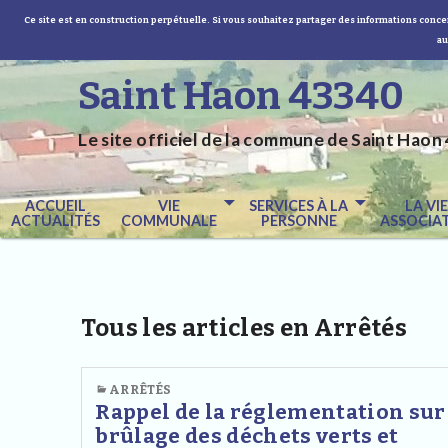
Ce site est en construction perpétuelle. Si vous souhaitez partager des informations concer
au
Saint Haon 43340
Le site officiel de la commune de Saint Haon 
ACCUEIL
VIE
SERVICES À LA
LA VI
ACTUALITÉS
COMMUNALE
PERSONNE
ASSOCIAT
Tous les articles en Arrêtés
ARRÊTÉS
Rappel de la réglementation sur
brûlage des déchets verts et