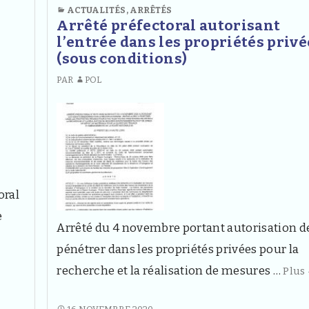
DE
ACTUALITÉS
,
ARRÊTÉS
du
PORT
Arrêté préfectoral autorisant
masque
DU
l’entrée dans les propriétés privé
en
MASQUE
(sous conditions)
EN
Haute-
PAR
POL
HAUTE-
Loire
LOIRE
oral
e
Arrêté du 4 novembre portant autorisation d
-
pénétrer dans les propriétés privées pour la
recherche et la réalisation de mesures …
Plus
ARRÊTÉ