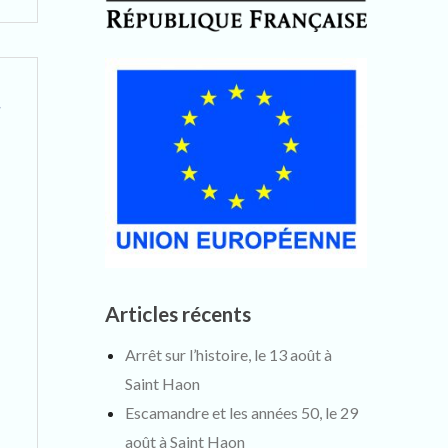
l’entrée
dans
les
t
propriétés
privées
(sous
conditions)
Articles récents
Arrêt sur l’histoire, le 13 août à
Saint Haon
Escamandre et les années 50, le 29
août à Saint Haon