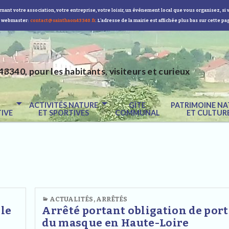
nant votre association, votre entreprise, votre loisir, un événement local que vous organisez, si 
 webmaster:
contact@sainthaon43340.fr
. L'adresse de la mairie est affichée plus bas sur cette pa
43340, pour les habitants, visiteurs et curieux
E
ACTIVITÉS NATURE
GÎTE
PATRIMOINE NA
IVE
ET SPORTIVES
COMMUNAL
ET CULTUR
ACTUALITÉS
,
ARRÊTÉS
 le
Arrêté portant obligation de port
du masque en Haute-Loire