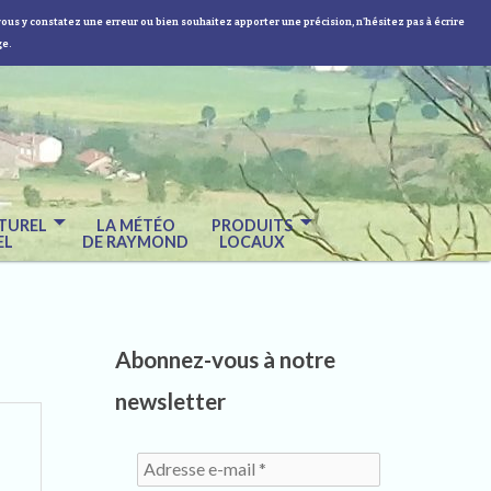
vous y constatez une erreur ou bien souhaitez apporter une précision, n'hésitez pas à écrire
ge.
TUREL
LA MÉTÉO
PRODUITS
EL
DE RAYMOND
LOCAUX
Abonnez-vous à notre
newsletter