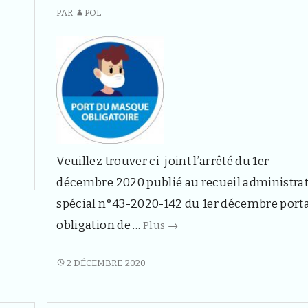
PAR
POL
Veuillez trouver ci-joint l’arrêté du 1er
décembre 2020 publié au recueil administrat
spécial n°43-2020-142 du 1er décembre port
Arrêté
obligation de …
Plus
→
portant
obligation
ARRÊTÉ
2 DÉCEMBRE 2020
PORTANT
de
OBLIGATION
port