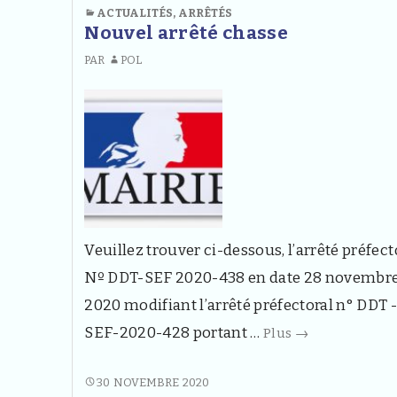
VERTS
ACTUALITÉS
,
ARRÊTÉS
Nouvel arrêté chasse
ET
L’ÉCOBUAGE
PAR
POL
Veuillez trouver ci-dessous, l’arrêté préfect
Nº DDT-SEF 2020-438 en date 28 novembr
2020 modifiant l’arrêté préfectoral n° DDT 
Nouvel
SEF-2020-428 portant …
Plus
→
arrêté
chasse
NOUVEL
30 NOVEMBRE 2020