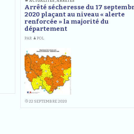
ACTUALITÉS
,
ARRÊTÉS
DU
Arrêté sécheresse du 17 septemb
24/09/2020
2020 plaçant au niveau « alerte
renforcée » la majorité du
département
PAR
POL
ARRÊTÉ
22 SEPTEMBRE 2020
SÉCHERESSE
DU
17
SEPTEMBRE