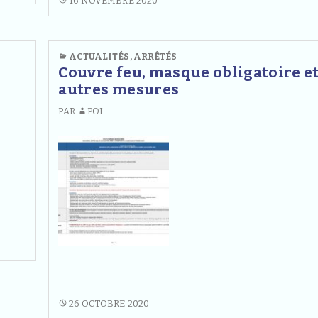
16 NOVEMBRE 2020
PRÉFECTORAL
AUTORISANT
L’ENTRÉE
ACTUALITÉS
,
ARRÊTÉS
DANS
Couvre feu, masque obligatoire e
LES
autres mesures
PROPRIÉTÉS
PAR
POL
PRIVÉES
(SOUS
CONDITIONS)
COUVRE
26 OCTOBRE 2020