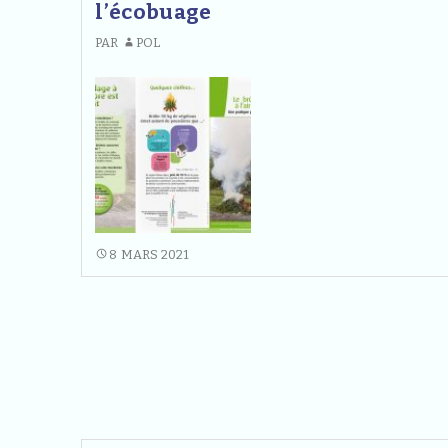
l’écobuage
PAR
POL
RAPPEL
8 MARS 2021
DE
LA
RÉGLEMENTATION
SUR
LE
BRÛLAGE
DES
DÉCHETS