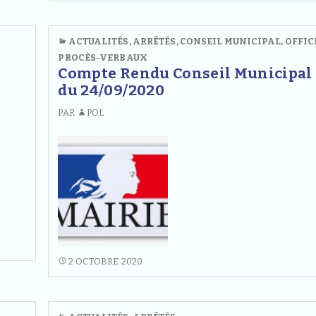
FEU,
MASQUE
OBLIGATOIRE
ACTUALITÉS
,
ARRÊTÉS
,
CONSEIL MUNICIPAL
,
OFFIC
ET
PROCÈS-VERBAUX
AUTRES
Compte Rendu Conseil Municipal
MESURES
du 24/09/2020
PAR
POL
COMPTE
2 OCTOBRE 2020
RENDU
CONSEIL
MUNICIPAL