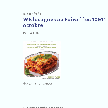
ARRÊTÉS
WE lasagnes au Foirail les 10&11
octobre
PAR
POL
WE
2 OCTOBRE 2020
LASAGNES
AU
FOIRAIL
LES