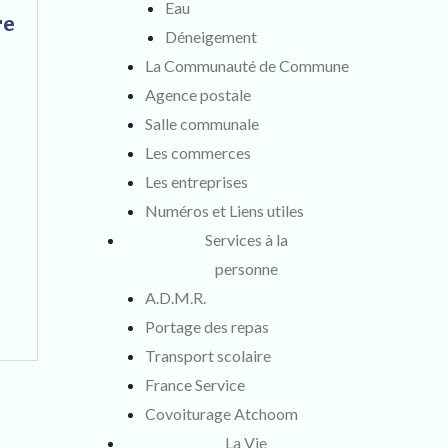
Eau
re
Déneigement
La Communauté de Commune
Agence postale
Salle communale
Les commerces
Les entreprises
Numéros et Liens utiles
Services à la
personne
A.D.M.R.
Portage des repas
Transport scolaire
France Service
Covoiturage Atchoom
La Vie