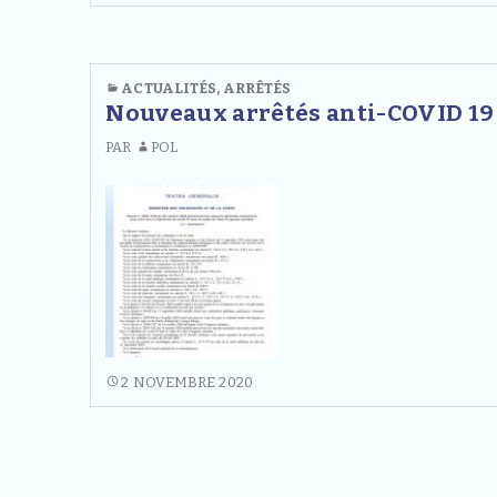
ARRÊTÉ
CHASSE
ACTUALITÉS
,
ARRÊTÉS
Nouveaux arrêtés anti-COVID 19
PAR
POL
NOUVEAUX
2 NOVEMBRE 2020
ARRÊTÉS
ANTI-
COVID
19