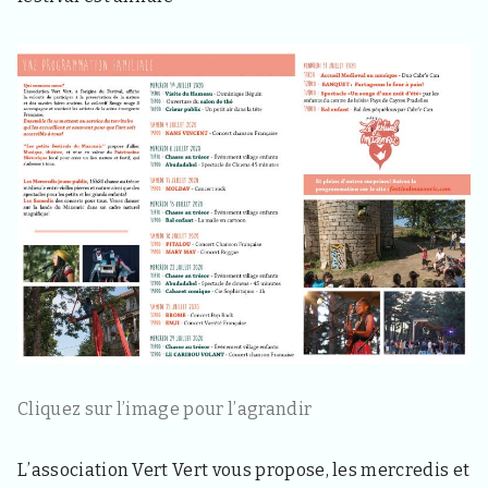
d
e
l
a
c
o
m
m
u
n
e
d
e
S
a
i
n
t
H
a
Cliquez sur l’image pour l’agrandir
o
n
4
L’association Vert Vert vous propose, les mercredis et