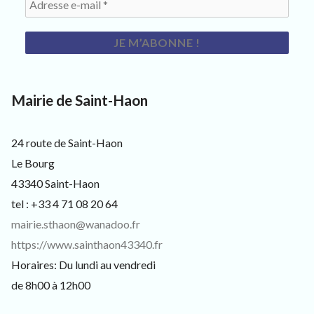
s
i
t
e
u
r
s
Mairie de Saint-Haon
e
t
c
u
24 route de Saint-Haon
r
Le Bourg
i
e
43340 Saint-Haon
u
tel : +33 4 71 08 20 64
x
mairie.sthaon@wanadoo.fr
https://www.sainthaon43340.fr
Horaires: Du lundi au vendredi
de 8h00 à 12h00