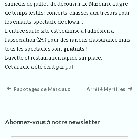
3
samedis de juillet, de découvrir Le Mazonric au gré
3
4
de temps festifs : concerts, chasses aux trésors pour
0
les enfants, spectacle de clown…
,
p
L’entrée sur le site est soumise à l’adhésion à
o
l’association (2€) pour des raisons d’assurance mais
u
r
tous les spectacles sont
gratuits
!
l
Buvette et restauration rapide sur place.
e
s
Cet article a été écrit par
pol
h
a
b
i
Article
Papotages de Masclaux
Arrêté Myrtilles
Artic
Navigation
t
précédent :
suiva
a
de
n
:
t
l’article
s
Abonnez-vous à notre newsletter
,
v
i