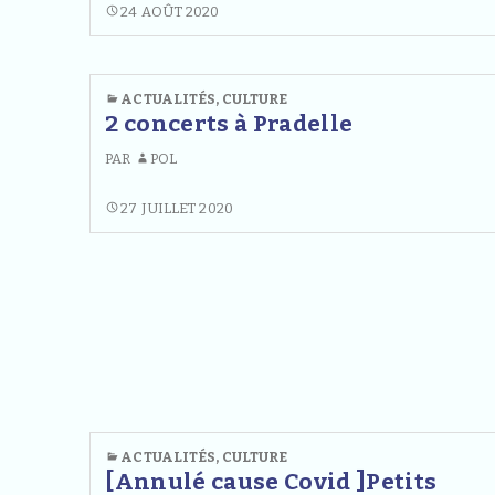
septembre
PROGRAMME
24 AOÛT 2020
CINÉMA
–
SEPTEMBRE
octobre
–
ACTUALITÉS
,
CULTURE
à
OCTOBRE
2 concerts à Pradelle
CAYRES
À
PAR
POL
ET
CAYRES
ET
LANDOS
2
27 JUILLET 2020
LANDOS
CONCERTS
À
PRADELLE
ACTUALITÉS
,
CULTURE
[Annulé cause Covid ]Petits