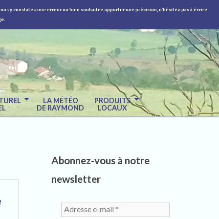
vous y constatez une erreur ou bien souhaitez apporter une précision, n'hésitez pas à écrire
ge.
TUREL
LA MÉTÉO
PRODUITS
EL
DE RAYMOND
LOCAUX
Abonnez-vous à notre
newsletter
e