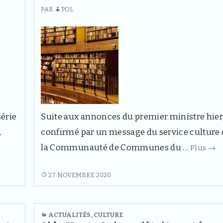
PAR
POL
série
Suite aux annonces du premier ministre hier
,
confirmé par un message du service culture 
tival
Réo
la Communauté de Communes du …
Plus
→
n
de
u
la
RÉOUVERTURE
27 NOVEMBRE 2020
DE
rt
bib
LA
ce
BIBLIOTHÈQUE
ACTUALITÉS
,
CULTURE
»
sam
CE