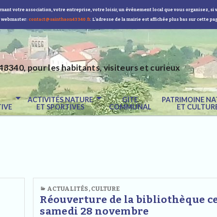
nant votre association, votre entreprise, votre loisir, un événement local que vous organisez, si 
 webmaster:
contact@sainthaon43340.fr
. L'adresse de la mairie est affichée plus bas sur cette pa
43340, pour les habitants, visiteurs et curieux
E
ACTIVITÉS NATURE
GÎTE
PATRIMOINE NA
IVE
ET SPORTIVES
COMMUNAL
ET CULTUR
ACTUALITÉS
,
CULTURE
Réouverture de la bibliothèque c
samedi 28 novembre