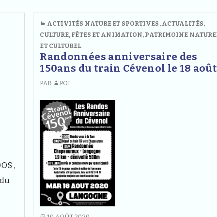
HAUTE
m’était
LOIRE
ACTIVITÉS NATURE ET SPORTIVES
,
ACTUALITÉS
,
contée:
M’ÉTAIT
CULTURE
,
FÊTES ET ANIMATION
,
PATRIMOINE NATURE
Lecture
CONTÉE:
ET CULTUREL
d’archives,
LECTURE
Randonnées anniversaire des
D’ARCHIVES,
le
150ans du train Cévenol le 18 aoû
LE
Samedi
PAR
POL
SAMEDI
19
19
septembre
SEPTEMBRE
À
à
BARGES
Barges
(43)
(43)
OS ,
 du
RANDONNÉES
10 AOÛT 2020