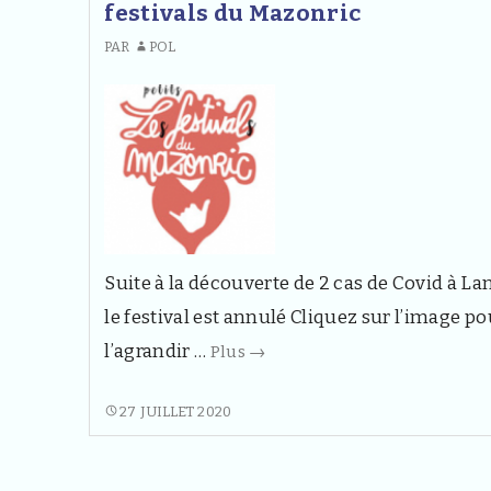
festivals du Mazonric
PAR
POL
Suite à la découverte de 2 cas de Covid à La
le festival est annulé Cliquez sur l’image po
[Annulé
l’agrandir …
Plus
→
cause
Covid
[ANNULÉ
27 JUILLET 2020
CAUSE
]Petits
COVID
festivals
]PETITS