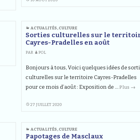
ANNIVERSAIRE
DES
150ANS
ACTUALITÉS
,
CULTURE
DU
Sorties culturelles sur le territoi
TRAIN
Cayres-Pradelles en août
CÉVENOL
LE
PAR
POL
18
AOÛT
Bonjours à tous, Voici quelques idées de sort
culturelles sur le territoire Cayres-Pradelles
Sor
pour ce mois d’août : Exposition de …
Plus
→
cult
sur
SORTIES
27 JUILLET 2020
CULTURELLES
le
SUR
terr
LE
ACTUALITÉS
,
CULTURE
Cay
TERRITOIRE
Papotages de Masclaux
Pra