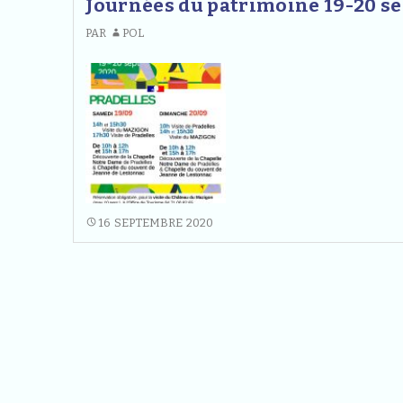
Journées du patrimoine 19-20 se
/
ICI »
PAR
POL
Exp
/
EXPOSITIONS
/
/
Avr
AVRIL
202
2021
JOURNÉES
16 SEPTEMBRE 2020
DU
PATRIMOINE
19-
20
SEPT