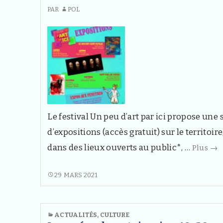
PAR
POL
Le festival Un peu d’art par ici propose une 
d’expositions (accès gratuit) sur le territoire
Fes
dans des lieux ouverts au public*, …
Plus
→
« U
pe
FESTIVAL
29 MARS 2021
« UN
d’a
PEU
par
D’ART
ACTUALITÉS
,
CULTURE
ici 
PAR