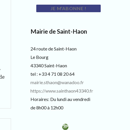
Mairie de Saint-Haon
24 route de Saint-Haon
Le Bourg
43340 Saint-Haon
,
tel : +33 4 71 08 20 64
de
mairie.sthaon@wanadoo.fr
uverture
https://www.sainthaon43340.fr
Horaires: Du lundi au vendredi
de 8h00 à 12h00
liothèque
edi