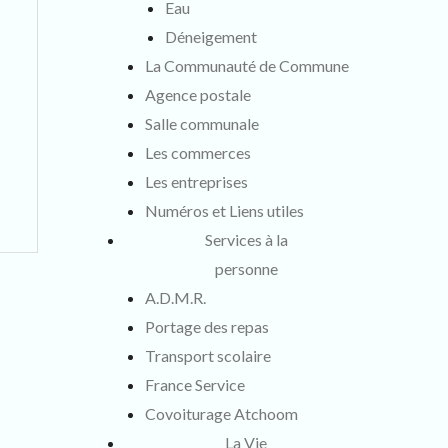
Eau
Déneigement
t
La Communauté de Commune
Agence postale
Salle communale
Les commerces
Les entreprises
Numéros et Liens utiles
Services à la
personne
A.D.M.R.
Portage des repas
Transport scolaire
France Service
Covoiturage Atchoom
La Vie