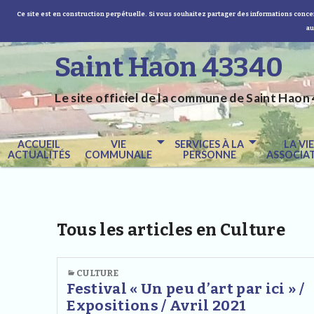
Ce site est en construction perpétuelle. Si vous souhaitez partager des informations concer
au
Saint Haon 43340
Le site officiel de la commune de Saint Haon 
ACCUEIL
VIE
SERVICES À LA
LA VI
ACTUALITÉS
COMMUNALE
PERSONNE
ASSOCIAT
Tous les articles en Culture
CULTURE
Festival « Un peu d’art par ici » /
Expositions / Avril 2021