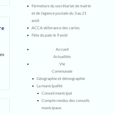
Fermeture du secrétariat de mairie
et de l’agence postale du 3 au 21
août
ACCA délivrance des cartes
re
Fête du pain le 9 août
Accueil
ies
Actualités
Vie
ties
Communale
urelles
Géographie et démographie
La municipalité
Conseil municipal
itoire
Compte rendus des conseils
res-
municipaux
delles