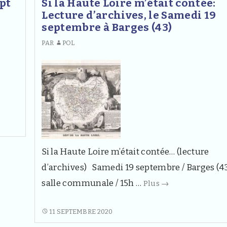
pt
Si la Haute Loire m’était contée:
28
SAMEDI
Lecture d’archives, le Samedi 19
ositions
nov
28
septembre à Barges (43)
NOVEMBRE
PAR
POL
il
1
Si la Haute Loire m’était contée… (lecture
d’archives) Samedi 19 septembre / Barges (43
Si
salle communale / 15h …
Plus
→
la
Haute
SI
11 SEPTEMBRE 2020
LA
Loire