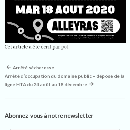
Cet article a été écrit par
pol
Article
Arrêté sécheresse
Navigation
Arrêté d’occupation du domaine public – dépose de la
précédent :
de
ligne HTA du 24 août au 18 décembre
Article
l’article
suivant
:
Abonnez-vous à notre newsletter