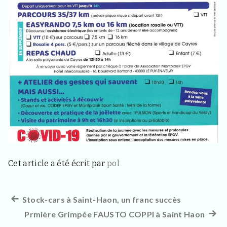
s
i
t
e
u
r
s
e
t
c
u
r
i
e
u
x
Cet article a été écrit par
pol
Article
Stock-cars à Saint-Haon, un franc succès
Navigation
précédent :
Prmière Grimpée FAUSTO COPPI à Saint Haon
Artic
de