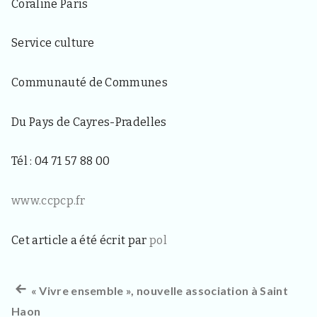
Coraline Paris
Service culture
Communauté de Communes
Du Pays de Cayres-Pradelles
Tél : 04 71 57 88 00
www.ccpcp.fr
Cet article a été écrit par
pol
Article
« Vivre ensemble », nouvelle association à Saint
Navigation
Haon
précédent :