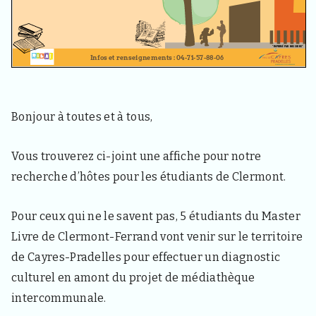
3
3
4
0
,
p
o
u
r
Bonjour à toutes et à tous,
l
e
s
Vous trouverez ci-joint une affiche pour notre
h
a
recherche d’hôtes pour les étudiants de Clermont.
b
i
t
Pour ceux qui ne le savent pas, 5 étudiants du Master
a
Livre de Clermont-Ferrand vont venir sur le territoire
n
t
de Cayres-Pradelles pour effectuer un diagnostic
s
culturel en amont du projet de médiathèque
,
v
intercommunale.
i