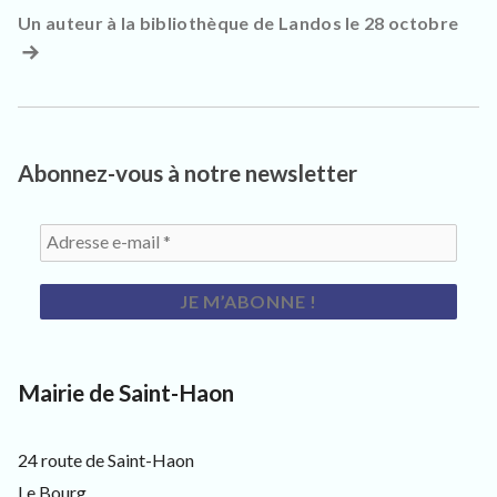
de
Un auteur à la bibliothèque de Landos le 28 octobre
Arti
l’article
suiv
:
Abonnez-vous à notre newsletter
Mairie de Saint-Haon
24 route de Saint-Haon
Le Bourg