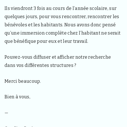
s
i
Ils viendront 3 fois au cours de l’année scolaire, sur
t
quelques jours, pour vous rencontrer, rencontrer les
e
u
bénévoles et les habitants. Nous avons donc pensé
r
qu’une immersion complète chez l’habitant ne serait
s
e
que bénéfique pour eux et leur travail.
t
c
u
Pouvez-vous diffuser et afficher notre recherche
r
dans vos différentes structures ?
i
e
u
Merci beaucoup.
x
Bien à vous,
—