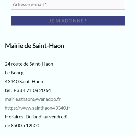
s
i
t
e
u
r
s
e
Mairie de Saint-Haon
t
c
u
24 route de Saint-Haon
r
i
Le Bourg
e
43340 Saint-Haon
u
x
tel : +33 4 71 08 20 64
mairie.sthaon@wanadoo.fr
https://www.sainthaon43340.fr
Horaires: Du lundi au vendredi
de 8h00 à 12h00