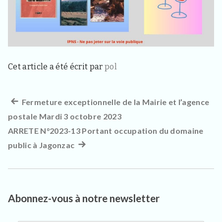
3
3
4
0
,
p
o
u
Cet article a été écrit par
pol
r
l
e
Article
Fermeture exceptionnelle de la Mairie et l’agence
Navigation
s
h
postale Mardi 3 octobre 2023
précédent :
de
a
ARRETE N°2023-13 Portant occupation du domaine
b
l’article
i
public à Jagonzac
Article
t
suivant
a
n
:
t
s
Abonnez-vous à notre newsletter
,
v
i